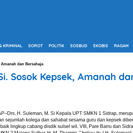
& KRIMINAL
SOROT
POLITIK
SOSBUD
EKOBIS
RAGAM
, Amanah dan Bersahaja
 Si. Sosok Kepsek, Amanah da
–Drs. H. Suleman, M. Si Kepala UPT SMKN 1 Sidrap, merup
pkan sejumlah kolega dan sahabat sesama guru dan kepsek dib
 baik lingkup cabang disdik sulsel wil. VIII, Pare Barru dan Sidr
KN 2 Majene Sulbar, H. M. Thamrin, ” beliau itu ( H. Sulema