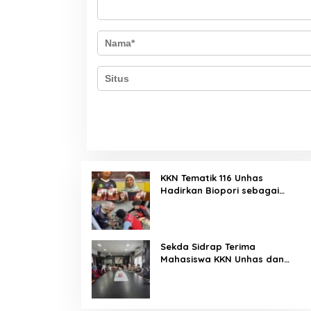
KKN Tematik 116 Unhas
Hadirkan Biopori sebagai
Solusi Resapan Air di Rijang
Pittu
Sekda Sidrap Terima
Mahasiswa KKN Unhas dan
UNM, Dorong Program Kerja
Selaras dengan Pembangunan
Daerah