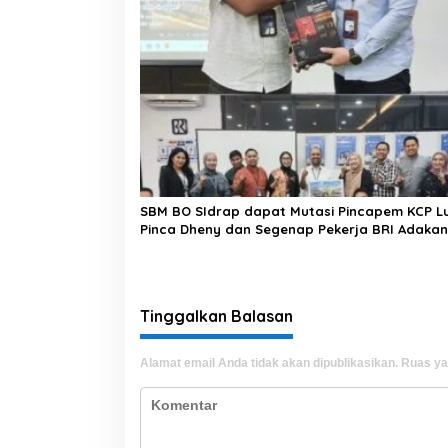
SBM BO SIdrap dapat Mutasi Pincapem KCP L
Pinca Dheny dan Segenap Pekerja BRI Adakan
Perpisahan, Berikan Doa Terbaik
Tinggalkan Balasan
Alamat email Anda tidak akan dipublikasikan.
Ruas ya