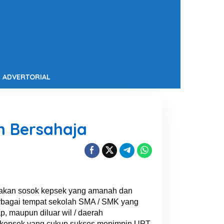
ADVERTORIAL
n Bersahaja
akan sosok kepsek yang amanah dan
erbagai tempat sekolah SMA / SMK yang
ap, maupun diluar wil / daerah
n) kepsek yang cukup sukses mepimpin UPT