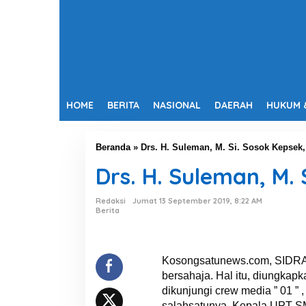
HOME
BERITA
NASIONAL
DAERAH
HUKUM 
Beranda
»
Drs. H. Suleman, M. Si. Sosok Kepsek
Drs. H. Suleman, M.
Redaksi
Jumat 13 September 2019, 8:22 AM
Berita
Kosongsatunews.com, SIDRAP
bersahaja. Hal itu, diungka
dikunjungi crew media ” 01 ” ,
salahsatunya, Kepala UPT SM