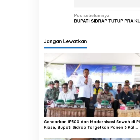
N
Pos sebelumnya
BUPATI SIDRAP TUTUP PRA KU
a
v
i
Jangan Lewatkan
g
a
s
i
p
o
s
Gencarkan IP300 dan Modernisasi Sawah di Pi
Riase, Bupati Sidrap Targetkan Panen 3 Kali
Setahun