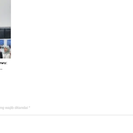
uwu:
ng wajib ditandai
*