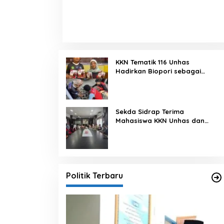
KKN Tematik 116 Unhas
Hadirkan Biopori sebagai
Solusi Resapan Air di Rijang
Pittu
Sekda Sidrap Terima
Mahasiswa KKN Unhas dan
UNM, Dorong Program Kerja
Selaras dengan Pembangunan
Daerah
Politik Terbaru