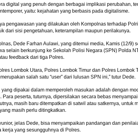
era digital yang penuh dengan berbagai implikasi perubahan, 
temporer, yaitu: kejahatan yang berbasis pada digitalisme.
paya pengawasan yang dilakukan oleh Kompolnas terhadap Polri
ik dari sisi pengetahuan, keterampilan maupun perilakunya.
lnas, Dede Farhan Aulawi, yang ditemui media, Kamis (12/9) s
 selain berkunjung ke Sekolah Polisi Negara (SPN) Polda N
u feedback dari tiga Polres.
; Polres Lombok Utara, Polres Lombok Timur dan Polres Lombok
merupakan salah satu “user” dari lulusan SPN ini,” tutur Dede.
e yang dipakai dalam memperoleh masukan adalah dengan mo
s. Para peserta, tuturnya, dipersilakan secara bebas menyampai
njutnya, masih baru ditempatkan di satwil atau satkernya, untu
yang masih perlu ditingkatkan.
f yunior, jelas Dede, bisa menyampaikan pandangan dan penilai
 kerja yang sesungguhnya di Polres.