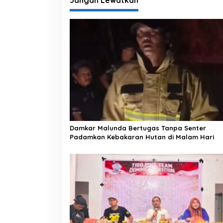
i
Jangan Lewatkan
g
a
s
i
p
o
s
Damkar Malunda Bertugas Tanpa Senter
Padamkan Kebakaran Hutan di Malam Hari