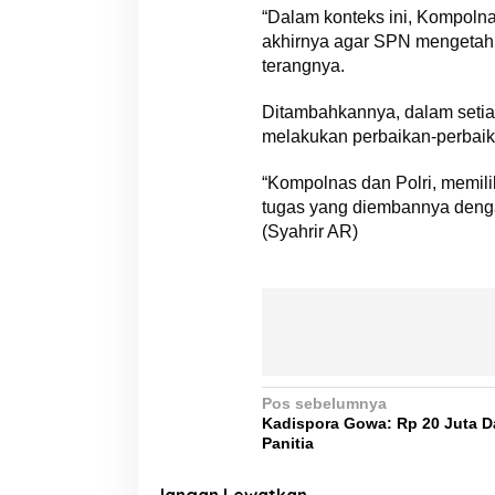
“Dalam konteks ini, Kompolna
akhirnya agar SPN mengetahui
terangnya.
Ditambahkannya, dalam setiap
melakukan perbaikan-perbaik
“Kompolnas dan Polri, memil
tugas yang diembannya denga
(Syahrir AR)
N
Pos sebelumnya
Kadispora Gowa: Rp 20 Juta 
a
Panitia
v