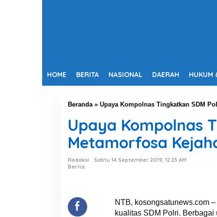
HOME
BERITA
NASIONAL
DAERAH
HUKUM 
Beranda
»
Upaya Kompolnas Tingkatkan SDM Pol
Upaya Kompolnas T
Metamorfosa Kejah
Redaksi
Sabtu 14 September 2019, 12:23 AM
Berita
NTB, kosongsatunews.com – K
kualitas SDM Polri. Berbagai 