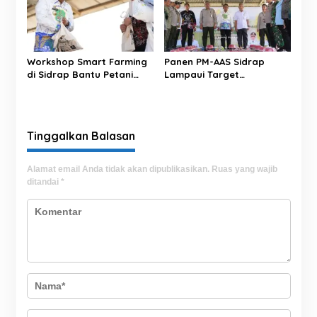
Workshop Smart Farming
Panen PM-AAS Sidrap
di Sidrap Bantu Petani
Lampaui Target
Kuasai Teknologi
Produktivitas dalam per
Pertanian Modern
Hektare
Tinggalkan Balasan
Alamat email Anda tidak akan dipublikasikan.
Ruas yang wajib
ditandai
*