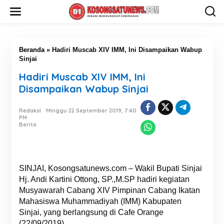
L
e
w
a
t
i
Beranda
»
Hadiri Muscab XIV IMM, Ini Disampaikan Wabup
k
Sinjai
e
Hadiri Muscab XIV IMM, Ini
k
o
Disampaikan Wabup Sinjai
n
t
Redaksi
Minggu 22 September 2019, 7:40
e
PM
n
Berita
SINJAI, Kosongsatunews.com – Wakil Bupati Sinjai
Hj. Andi Kartini Ottong, SP.,M.SP hadiri kegiatan
Musyawarah Cabang XIV Pimpinan Cabang Ikatan
Mahasiswa Muhammadiyah (IMM) Kabupaten
Sinjai, yang berlangsung di Cafe Orange
(22/09/2019)