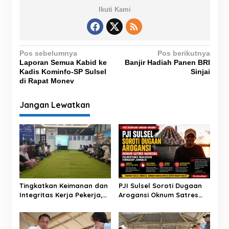
Ikuti Kami
N
Pos sebelumnya
Pos berikutnya
Laporan Semua Kabid ke
Banjir Hadiah Panen BRI
a
Kadis Kominfo-SP Sulsel
Sinjai
v
di Rapat Monev
i
Jangan Lewatkan
g
a
s
i
p
o
Tingkatkan Keimanan dan
PJI Sulsel Soroti Dugaan
s
Integritas Kerja Pekerja,
Arogansi Oknum Satres
BRI BO Sidrap Gelar
Narkoba Polrestabes
Pengajian Rutin
Makassar terhadap
Jurnalis Saat Peliputan