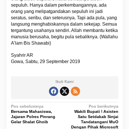
sepuluh. Hanya dalam perkembangannya, ada
orang yang melipatgandakan sepuluh ini jadi
seratus, seribu, dan seterusnya. Tapi ada pula, yang
langsung menghabiskannya dalam sekejap. Semua
tergantung usahanya sendiri. Allah membantu ketika
manusia berusaha, begitu pula sebaliknya. (Wallahu
A’lam Bis Shawabi)
Syahrir AR
Gowa, Sabtu, 29 September 2019
Ikuti Kami
N
Pos sebelumnya
Pos berikutnya
Bersama Mahasiswa,
Wakili Bupati ! Asisten
a
Jajaran Polres Pinrang
Satu Setdakab Sinjai
v
Gelar Shalat Ghoib
Tandatangani MuO
Dengan Pihak Microsoft