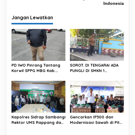
i
Indonesia
g
Jangan Lewatkan
a
s
i
p
o
s
PD IWO Pinrang Tantang
SOROT. DI TENGARAI ADA
Korwil SPPG MBG Kab.
PUNGLI DI SMKN 1
Pinrang Untuk Bersikap
PAREPARE.
Professional Dan Tegas
Dalam Bertindak
Kapolres Sidrap Sambangi
Gencarkan IP300 dan
Rektor UMS Rappang dan
Modernisasi Sawah di Pitu
UNISAN, Perkuat Sinergi
Riase, Bupati Sidrap
Kampus dan Kepolisian
Targetkan Panen 3 Kali