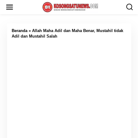
L
e
w
a
t
i
Beranda
»
Allah Maha Adil dan Maha Benar, Mustahil tidak
k
Adil dan Mustahil Salah
e
k
o
n
t
e
n