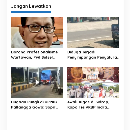
g
Jangan Lewatkan
a
s
i
p
o
s
Dorong Profesionalisme
Diduga Terjadi
Wartawan, PWI Sulsel
Penyimpangan Penyaluran
Periode 2026-2031 Fokus
BBM di SPBU Pertamina
Cetak Anggota
Tapalang, Masyarakat
Berkompetensi
Minta Aparat Lakukan
Penyelidikan
Dugaan Pungli di UPPKB
Awali Tugas di Sidrap,
Pallangga Gowa: Sopir
Kapolres AKBP Indra
Ngaku Bayar “Upeti” Agar
Waspada Perkuat Sinergi
Lolos Timbangan
dengan Bupati dan Wakil
Bupati