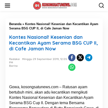
L
e
w
a
t
i
Beranda
»
Kontes Nasional! Kesenian dan Kecantikan Ayam
k
Serama BSG CUP II, di Cafe Jaman Now
e
Kontes Nasional! Kesenian dan
k
o
Kecantikan Ayam Serama BSG CUP II,
n
di Cafe Jaman Now
t
e
n
Redaksi
Minggu 29 September 2019, 12:05
PM
Berita
Gowa, kosongsatunews.com – Ratusan ayam
bertubuh mini, akan adu kecantikan mengikuti
Kontes Nasional Kesenian dan Kecantikan Ayam
Serama BSG Cup II. Dengan tema Bersama