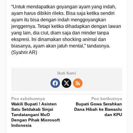
“Untuk mendapatkan goyangan ayam yang indah,
ayam harus dibikin rileks. Bisa saja ketika sendiri
ayam itu bisa dengan indah menggoyangkan
jenggernya. Tetapi ketika dihadapkan dengan lawan
yang lain, dia ciut, diam saja dan minder tanpa
ekspresi. Ini dinamakan shocking animal dan
biasanya, ayam akan jatuh mental,” tandasnya.
(Syahrir AR)
Ikuti Kami
N
Pos sebelumnya
Pos berikutnya
Wakili Bupati ! Asisten
Bupati Gowa Serahkan
a
Satu Setdakab Sinjai
Dana Hibah ke Bawaslu
v
Tandatangani MuO
dan KPU
Dengan Pihak Microsoft
i
Indonesia