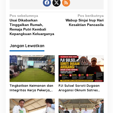
N
Pos sebelumnya
Pos berikutnya
Usai Dikabarkan
Wabup Sinjai Irup Hari
a
Tinggalkan Rumah,
Kesaktian Pancasila
v
Remaja Putri Kembali
Kepangkuan Keluarganya
i
g
Jangan Lewatkan
a
s
i
p
o
s
Tingkatkan Keimanan dan
PJI Sulsel Soroti Dugaan
Integritas Kerja Pekerja,
Arogansi Oknum Satres
BRI BO Sidrap Gelar
Narkoba Polrestabes
Pengajian Rutin
Makassar terhadap
Jurnalis Saat Peliputan