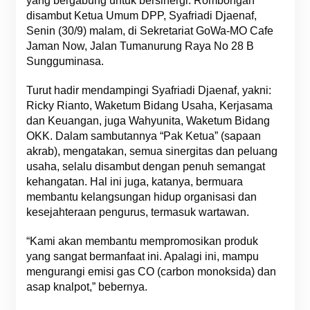
yang bergabung untuk bersinergi. Rombongan
disambut Ketua Umum DPP, Syafriadi Djaenaf,
Senin (30/9) malam, di Sekretariat GoWa-MO Cafe
Jaman Now, Jalan Tumanurung Raya No 28 B
Sungguminasa.
Turut hadir mendampingi Syafriadi Djaenaf, yakni:
Ricky Rianto, Waketum Bidang Usaha, Kerjasama
dan Keuangan, juga Wahyunita, Waketum Bidang
OKK. Dalam sambutannya “Pak Ketua” (sapaan
akrab), mengatakan, semua sinergitas dan peluang
usaha, selalu disambut dengan penuh semangat
kehangatan. Hal ini juga, katanya, bermuara
membantu kelangsungan hidup organisasi dan
kesejahteraan pengurus, termasuk wartawan.
“Kami akan membantu mempromosikan produk
yang sangat bermanfaat ini. Apalagi ini, mampu
mengurangi emisi gas CO (carbon monoksida) dan
asap knalpot,” bebernya.