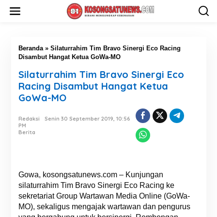
L
e
w
a
t
i
Beranda
»
Silaturrahim Tim Bravo Sinergi Eco Racing
k
Disambut Hangat Ketua GoWa-MO
e
Silaturrahim Tim Bravo Sinergi Eco
k
o
Racing Disambut Hangat Ketua
n
GoWa-MO
t
e
n
Redaksi
Senin 30 September 2019, 10:56
PM
Berita
Gowa, kosongsatunews.com – Kunjungan
silaturrahim Tim Bravo Sinergi Eco Racing ke
sekretariat Group Wartawan Media Online (GoWa-
MO), sekaligus mengajak wartawan dan pengurus