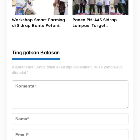
Workshop Smart Farming
Panen PM-AAS Sidrap
di Sidrap Bantu Petani
Lampaui Target
Kuasai Teknologi
Produktivitas dalam per
Pertanian Modern
Hektare
Tinggalkan Balasan
Alamat email Anda tidak akan dipublikasikan.
Ruas yang wajib
ditandai
*