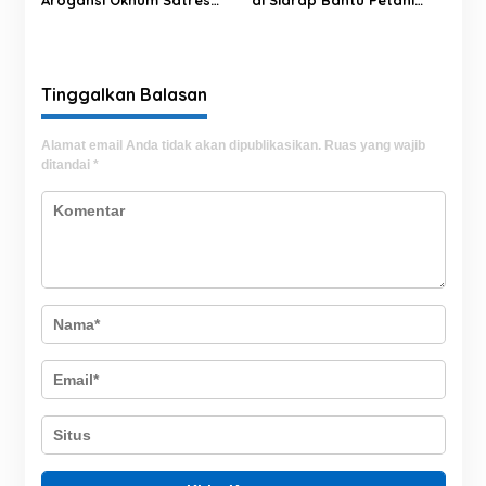
Arogansi Oknum Satres
di Sidrap Bantu Petani
Narkoba Polrestabes
Kuasai Teknologi
Makassar terhadap
Pertanian Modern
Jurnalis Saat Peliputan
Tinggalkan Balasan
Alamat email Anda tidak akan dipublikasikan.
Ruas yang wajib
ditandai
*