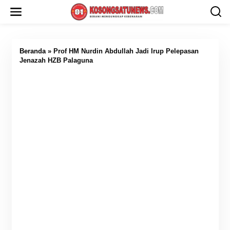
L
e
w
a
t
i
Beranda
»
Prof HM Nurdin Abdullah Jadi Irup Pelepasan
k
Jenazah HZB Palaguna
e
k
o
n
t
e
n