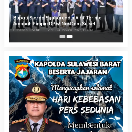
Bupati Sidrap Syaharuddin Alrif Terima
Amanah Pimpin DPW NasDem Sulsel
Di Berita, Politik
|
Sabtu 24 Januari 2026, 1:10 PM