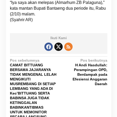
“Iya saya akan melepas (Almarhum ZB Palaguna),”
kata mantan Bupati Bantaeng dua periode itu, Rabu
(2/10) malam.
(Syahrir AR)
Ikuti Kami
N
Pos sebelumnya
Pos berikutnya
CAMAT BITTUANG
H Andi Hasdullah:
a
BERSAMA JAJARANYA
Perampingan OPD,
v
TIDAK MENGENAL LELAH
Berdampak pada
MENGIKUTI
Efesiensi Anggaran
i
MUSREMBANG DI SETIAP
Daerah
g
LEMBANG YANG ADA DI
Kec’BITTUANG SERTA
a
BABINSA JUGA TIDAK
KETINGGALAN
s
BABINKANTIBMAS
i
UNTUK MEMONITOR
SECARA LANGSUNG