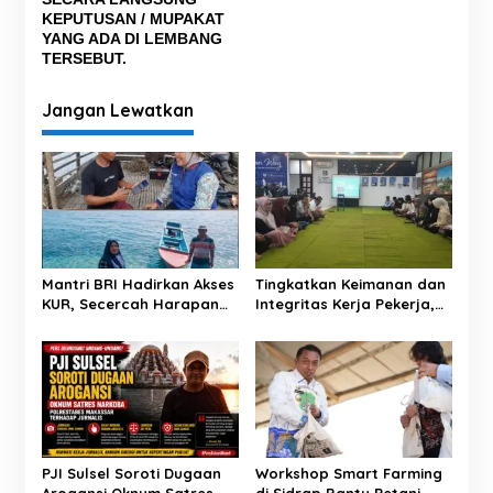
p
KEPUTUSAN / MUPAKAT
o
YANG ADA DI LEMBANG
TERSEBUT.
s
Jangan Lewatkan
Mantri BRI Hadirkan Akses
Tingkatkan Keimanan dan
KUR, Secercah Harapan
Integritas Kerja Pekerja,
Baru di Pulau Terpencil
BRI BO Sidrap Gelar
Pengajian Rutin
PJI Sulsel Soroti Dugaan
Workshop Smart Farming