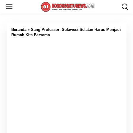
L
e
w
a
t
i
Beranda
»
Sang Professor: Sulawesi Selatan Harus Menjadi
k
Rumah Kita Bersama
e
k
o
n
t
e
n