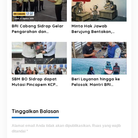
i
p
o
s
BRI Cabang Sidrap Gelar
Minta Hak Jawab
Pengarahan dan
Berujung Bentakan,
Pemeriksaan
Oknum LSM ‘Pasang
Perlengkapan Personel
Badan’ Soal Berita ‘Upeti’
Keamanan untuk Perkuat
UPPKB Pallangga?
Kesiapsiagaan Layanan
SBM BO SIdrap dapat
Beri Layanan hingga ke
Mutasi Pincapem KCP
Pelosok: Mantri BRI
Luwu: Pinca Dheny dan
Hadirkan Akses KUR,
Segenap Pekerja BRI
Secercah Harapan Baru di
Adakan Perpisahan,
Pulau Terpencil
Berikan Doa Terbaik
Tinggalkan Balasan
Alamat email Anda tidak akan dipublikasikan.
Ruas yang wajib
ditandai
*