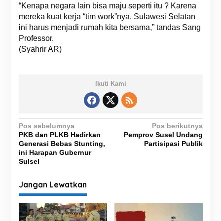
“Kenapa negara lain bisa maju seperti itu ? Karena
mereka kuat kerja “tim work”nya. Sulawesi Selatan
ini harus menjadi rumah kita bersama,” tandas Sang
Professor.
(Syahrir AR)
Ikuti Kami
N
Pos sebelumnya
Pos berikutnya
PKB dan PLKB Hadirkan
Pemprov Susel Undang
a
Generasi Bebas Stunting,
Partisipasi Publik
v
ini Harapan Gubernur
Sulsel
i
g
Jangan Lewatkan
a
s