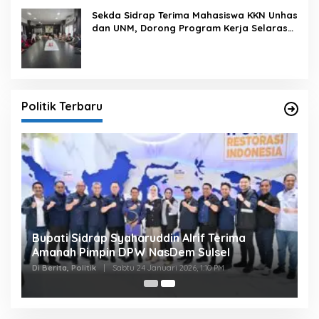
Sekda Sidrap Terima Mahasiswa KKN Unhas
dan UNM, Dorong Program Kerja Selaras
dengan Pembangunan Daerah
Politik Terbaru
Bupati Sidrap Syaharuddin Alrif Terima
Amanah Pimpin DPW NasDem Sulsel
Di Berita, Politik
|
Sabtu 24 Januari 2026, 1:10 PM