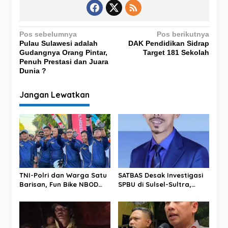
N
Pos sebelumnya
Pos berikutnya
Pulau Sulawesi adalah
DAK Pendidikan Sidrap
a
Gudangnya Orang Pintar,
Target 181 Sekolah
v
Penuh Prestasi dan Juara
Dunia ?
i
g
Jangan Lewatkan
a
s
i
p
o
s
TNI-Polri dan Warga Satu
SATBAS Desak Investigasi
Barisan, Fun Bike NBOD
SPBU di Sulsel-Sultra,
Jadi Ajang Perkuat
Soroti Dugaan Takaran,
Kebersamaan
Pelayanan hingga
Kesejahteraan Karyawan