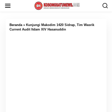
L
e
w
a
t
i
Beranda
»
Kunjungi Makodim 1420 Sidrap, Tim Wasrik
k
Current Audit Itdam XIV Hasanuddin
e
k
o
n
t
e
n