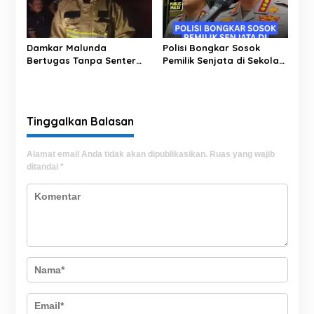
Damkar Malunda
Polisi Bongkar Sosok
Bertugas Tanpa Senter
Pemilik Senjata di Sekolah
Padamkan Kebakaran
Jaksel, Ternyata Direktur
Hutan di Malam Hari
Perusahaan Impor
Tinggalkan Balasan
Alamat email Anda tidak akan dipublikasikan.
Ruas yang wajib
ditandai
*