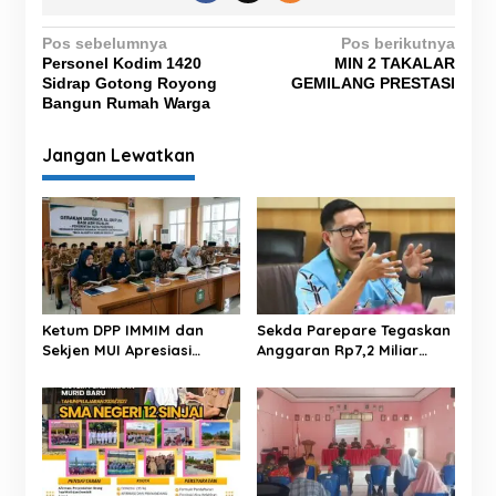
N
Pos sebelumnya
Pos berikutnya
Personel Kodim 1420
MIN 2 TAKALAR
a
Sidrap Gotong Royong
GEMILANG PRESTASI
v
Bangun Rumah Warga
i
Jangan Lewatkan
g
a
s
i
p
o
Ketum DPP IMMIM dan
Sekda Parepare Tegaskan
s
Sekjen MUI Apresiasi
Anggaran Rp7,2 Miliar
Gerakan Baca Al-Qur’an
Bukan untuk Pribadi Wali
ASN Parepare
Kota, Tapi Pelayanan
Tamu dan Rapat Pemkot