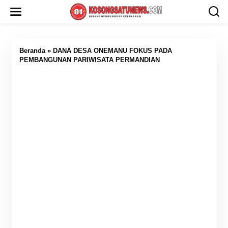
L
e
w
a
t
i
Beranda
»
DANA DESA ONEMANU FOKUS PADA
k
PEMBANGUNAN PARIWISATA PERMANDIAN
e
k
o
n
t
e
n