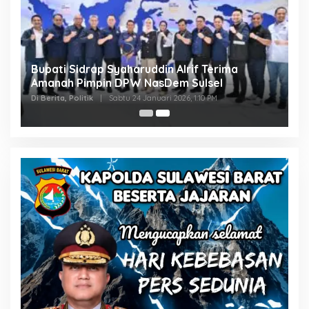
Bupati Sidrap Syaharuddin Alrif Terima
Amanah Pimpin DPW NasDem Sulsel
Di Berita, Politik
|
Sabtu 24 Januari 2026, 1:10 PM