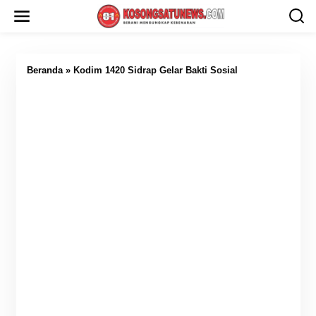
L
e
w
a
t
i
Beranda
»
Kodim 1420 Sidrap Gelar Bakti Sosial
k
e
k
o
n
t
e
n