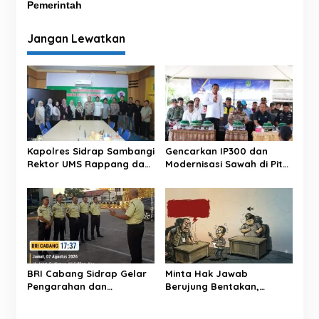
Pemerintah
i
g
Jangan Lewatkan
a
s
i
p
o
s
Kapolres Sidrap Sambangi
Gencarkan IP300 dan
Rektor UMS Rappang dan
Modernisasi Sawah di Pitu
UNISAN, Perkuat Sinergi
Riase, Bupati Sidrap
Kampus dan Kepolisian
Targetkan Panen 3 Kali
Setahun
BRI Cabang Sidrap Gelar
Minta Hak Jawab
Pengarahan dan
Berujung Bentakan,
Pemeriksaan
Oknum LSM ‘Pasang
Perlengkapan Personel
Badan’ Soal Berita ‘Upeti’