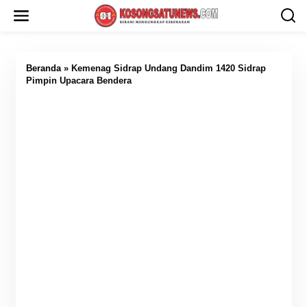
L
e
w
a
t
i
Beranda
»
Kemenag Sidrap Undang Dandim 1420 Sidrap
k
Pimpin Upacara Bendera
e
k
o
n
t
e
n