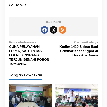
(M Darwis)
Ikuti Kami
N
Pos sebelumnya
Pos berikutnya
GUNA PELAYANAN
Kodim 1420 Sidrap Ikuti
a
PRIMA, SATLANTAS
Seminar Kesbangpol di
v
POLRES PINRANG
Desa AnaBanna
TERJUN BENAHI POHON
i
TUMBANG.
g
Jangan Lewatkan
a
s
i
p
o