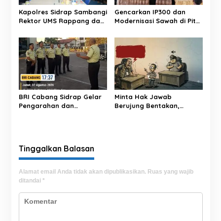
s
Kapolres Sidrap Sambangi
Gencarkan IP300 dan
Rektor UMS Rappang dan
Modernisasi Sawah di Pitu
UNISAN, Perkuat Sinergi
Riase, Bupati Sidrap
Kampus dan Kepolisian
Targetkan Panen 3 Kali
Setahun
BRI Cabang Sidrap Gelar
Minta Hak Jawab
Pengarahan dan
Berujung Bentakan,
Pemeriksaan
Oknum LSM ‘Pasang
Perlengkapan Personel
Badan’ Soal Berita ‘Upeti’
Keamanan untuk Perkuat
UPPKB Pallangga?
Kesiapsiagaan Layanan
Tinggalkan Balasan
Alamat email Anda tidak akan dipublikasikan.
Ruas yang wajib
ditandai
*