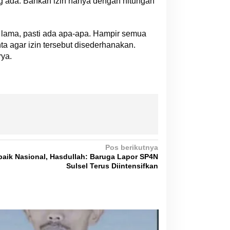
 ada. Bahkan izin hanya dengan hitungan
u lama, pasti ada apa-apa. Hampir semua
a agar izin tersebut disederhanakan.
rya.
Pos berikutnya
baik Nasional, Hasdullah: Baruga Lapor SP4N
Sulsel Terus Diintensifkan