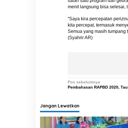
salah satu program dan gebr
menit langsung bisa selesai, ti
“Saya kira percepatan perizi
kita percepat, termasuk meny
Semua yang masih tumpang tin
(Syahrir AR)
N
Pos sebelumnya
Pembahasan RAPBD 2020, Tauf
a
v
i
Jangan Lewatkan
g
a