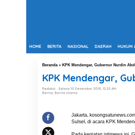
HOME
BERITA
NASIONAL
DAERAH
HUKUM 
Beranda
»
KPK Mendengar, Gubernur Nurdin Abdul
KPK Mendengar, Gub
Redaksi
Selasa 10 Desember 2019, 12:25 AM
Berita
,
Berita Utama
Jakarta, kosongsatunews.com
Sulsel, di acara KPK Mendenga
Pada kegiatan istimewa ini,