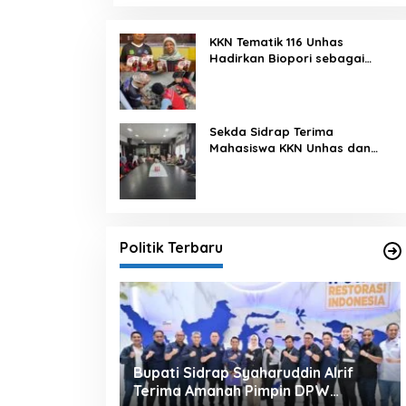
KKN Tematik 116 Unhas
Hadirkan Biopori sebagai
Solusi Resapan Air di Rijang
Pittu
Sekda Sidrap Terima
Mahasiswa KKN Unhas dan
UNM, Dorong Program Kerja
Selaras dengan Pembangunan
Daerah
Politik Terbaru
alu Ajak
Bupati Sidrap Syaharuddin Alrif
erjuangan
Terima Amanah Pimpin DPW
US
mis 9 Juli 2026, 5:58