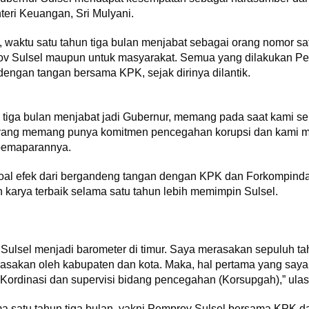
eri Keuangan, Sri Mulyani.
 waktu satu tahun tiga bulan menjabat sebagai orang nomor satu
ov Sulsel maupun untuk masyarakat. Semua yang dilakukan Pemp
engan tangan bersama KPK, sejak dirinya dilantik.
n tiga bulan menjabat jadi Gubernur, memang pada saat kami s
 yang memang punya komitmen pencegahan korupsi dan kami m
 pemaparannya.
al efek dari bergandeng tangan dengan KPK dan Forkompinda d
arya terbaik selama satu tahun lebih memimpin Sulsel.
 Sulsel menjadi barometer di timur. Saya merasakan sepuluh tah
dirasakan oleh kabupaten dan kota. Maka, hal pertama yang s
ordinasi dan supervisi bidang pencegahan (Korsupgah),” ulas
a satu tahun tiga bulan, yakni Pemprov Sulsel bersama KPK d