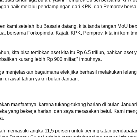
gan baik melalui pendampingan dari KPK, dan Pemprov ber
en kami setelah Ibu Basaria datang, kita tanda tangan MoU ber
ua, bersama Forkopimda, Kajati, KPK, Pemprov, kita ini komi
, kita bisa tertibkan aset kita itu Rp 6.5 triliun, bahkan aset
embalikan kurang lebih Rp 900 miliar,” imbuhnya.
uga menjelaskan bagaimana efek jika berhasil melakukan lelang
n di awal tahun yakni bulan Januari.
asakan manfaatnya, karena tukang-tukang harian di bulan Janua
reka yang bekerja harian, dan saya merasakan betul. Kami m
a.
sudah memasuki angka 11,5 persen untuk peningkatan pendapatan 