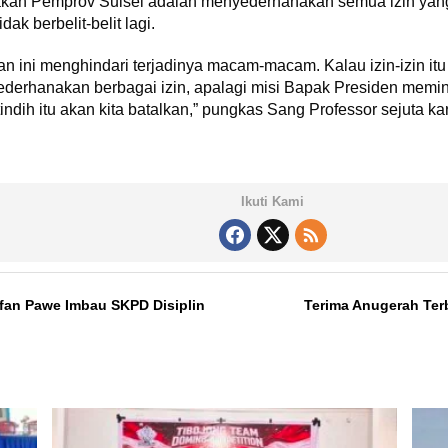
akan Pemprov Sulsel adalah menyederhanakan semua izin yang
dak berbelit-belit lagi.
nan ini menghindari terjadinya macam-macam. Kalau izin-izin it
ederhanakan berbagai izin, apalagi misi Bapak Presiden memint
dih itu akan kita batalkan,” pungkas Sang Professor sejuta ka
Ikuti Kami
an Pawe Imbau SKPD Disiplin
Terima Anugerah Ter