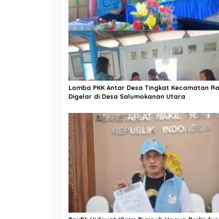
s
i
p
o
s
Lomba PKK Antar Desa Tingkat Kecamatan Ra
Digelar di Desa Salumokanan Utara