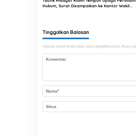
Taufik Hidayat Klaim Tempuh Upaya Perlindu
Hukum, Surat Disampaikan ke Kantor Wakil
Presiden
Tinggalkan Balasan
Alamat email Anda tidak akan dipublikasikan.
Ruas ya