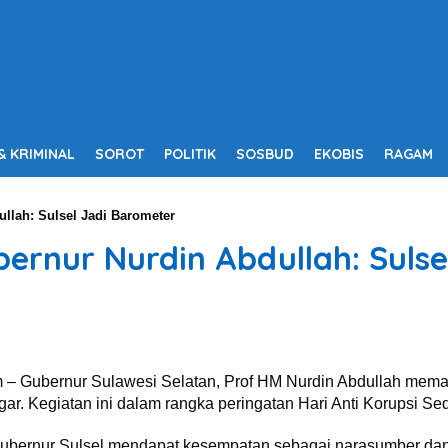
& KRIMINAL
SOROT
POLITIK
SOSBUD
EKOBIS
RAGAM
lah: Sulsel Jadi Barometer
ernur Nurdin Abdullah: Sulse
 – Gubernur Sulawesi Selatan, Prof HM Nurdin Abdullah mem
r. Kegiatan ini dalam rangka peringatan Hari Anti Korupsi Sedun
 Gubernur Sulsel mendapat kesempatan sebagai narasumber d