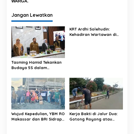
a
WARGA.
s
Jangan Lewatkan
i
p
KRT Ardhi Solehudin:
o
Kehadiran Wartawan di
Proyek Negara Dilindungi
s
UU Pers
Tasming Hamid Tekankan
Budaya 5S dalam
Pelayanan RSUD Andi
Makkasau
Wujud Kepedulian, YBM RO
Kerja Bakti di Jalur Dua:
Makassar dan BRI Sidrap
Gotong Royong atau
Salurkan Sedekah Daging
Sekadar Simbol?
kepada Warga Panca