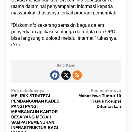
utama dalam hal penyampaian informasi kepada
masyarakat khususnya terkait program pemerintah.
“Diskominfo sekarang semakin bagus dalam
penyediaan aplikasi sehingga data-data dari OPD
bisa langsung diupload melalui internet,” tukasnya.
(Ys)
Ikuti Kami
N
Pos sebelumnya
Pos berikutnya
MELIRIK STRATEGI
Mahasiswa Tuntut 10
a
PEMBANGUNAN KADES
Kasus Korupsi
v
PANGI PANGI
Dituntaskan
MEMBANGUN KANTOR
i
DESA YANG MEGAH
g
SAMPAI PEMENUHAN
INFRASTRUKTUR BAGI