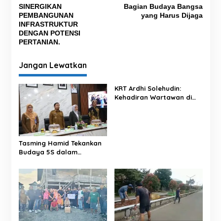
a
SINERGIKAN
Bagian Budaya Bangsa
v
PEMBANGUNAN
yang Harus Dijaga
INFRASTRUKTUR
i
DENGAN POTENSI
g
PERTANIAN.
a
Jangan Lewatkan
s
i
KRT Ardhi Solehudin:
p
Kehadiran Wartawan di
Proyek Negara Dilindungi
o
UU Pers
s
Tasming Hamid Tekankan
Budaya 5S dalam
Pelayanan RSUD Andi
Makkasau