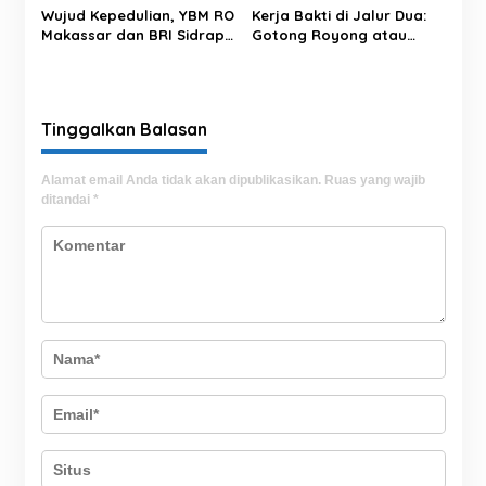
Wujud Kepedulian, YBM RO
Kerja Bakti di Jalur Dua:
Makassar dan BRI Sidrap
Gotong Royong atau
Salurkan Sedekah Daging
Sekadar Simbol?
kepada Warga Panca
Lautang
Tinggalkan Balasan
Alamat email Anda tidak akan dipublikasikan.
Ruas yang wajib
ditandai
*