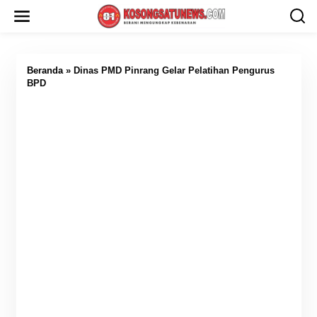
L
e
w
a
t
i
Beranda
»
Dinas PMD Pinrang Gelar Pelatihan Pengurus
k
BPD
e
k
o
n
t
e
n