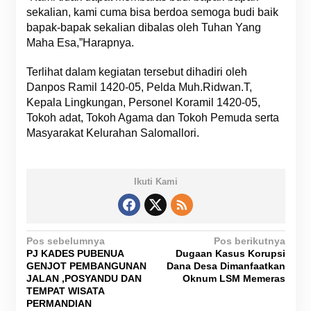
sekalian, kami cuma bisa berdoa semoga budi baik
bapak-bapak sekalian dibalas oleh Tuhan Yang
Maha Esa,”Harapnya.
Terlihat dalam kegiatan tersebut dihadiri oleh
Danpos Ramil 1420-05, Pelda Muh.Ridwan.T,
Kepala Lingkungan, Personel Koramil 1420-05,
Tokoh adat, Tokoh Agama dan Tokoh Pemuda serta
Masyarakat Kelurahan Salomallori.
Ikuti Kami
N
Pos sebelumnya
Pos berikutnya
PJ KADES PUBENUA
Dugaan Kasus Korupsi
a
GENJOT PEMBANGUNAN
Dana Desa Dimanfaatkan
v
JALAN ,POSYANDU DAN
Oknum LSM Memeras
TEMPAT WISATA
i
PERMANDIAN