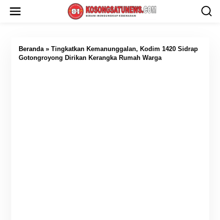
L
e
w
a
t
i
Beranda
»
Tingkatkan Kemanunggalan, Kodim 1420 Sidrap
k
Gotongroyong Dirikan Kerangka Rumah Warga
e
k
o
n
t
e
n