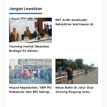
g
Jangan Lewatkan
a
s
KRT Ardhi Solehudin:
i
Kehadiran Wartawan di
p
Proyek Negara Dilindungi
UU Pers
o
s
Tasming Hamid Tekankan
Budaya 5S dalam
Pelayanan RSUD Andi
Makkasau
Wujud Kepedulian, YBM RO
Kerja Bakti di Jalur Dua:
Makassar dan BRI Sidrap
Gotong Royong atau
Salurkan Sedekah Daging
Sekadar Simbol?
kepada Warga Panca
Lautang