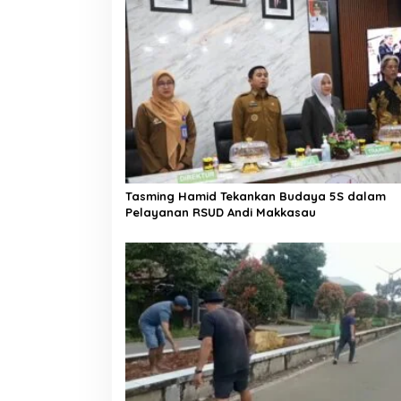
a
s
i
p
o
s
Tasming Hamid Tekankan Budaya 5S dalam
Pelayanan RSUD Andi Makkasau