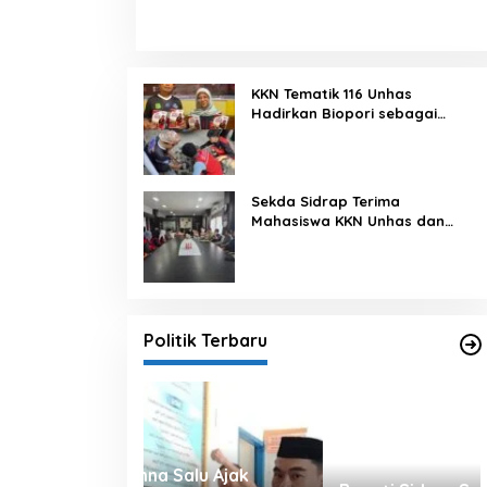
KKN Tematik 116 Unhas
Hadirkan Biopori sebagai
Solusi Resapan Air di Rijang
Pittu
Sekda Sidrap Terima
Mahasiswa KKN Unhas dan
UNM, Dorong Program Kerja
Selaras dengan Pembangunan
Daerah
Politik Terbaru
alu Ajak