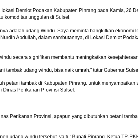
i lokasi Demlot Podakan Kabupaten Pinrang pada Kamis, 26 D
u komoditas unggulan di Sulsel.
annya adalah udang Windu. Saya meminta bangkitkan ekonomi le
rof Nurdin Abdullah, dalam sambutannya, di Lokasi Demlot Pod
windu secara signifikan membantu meningkatkan kesejahteraan
 tambak udang windu, bisa naik umrah,” tutur Gubernur Sulse
h petani tambak di Kabupaten Pinrang, untuk menyampaikan s
i Dinas Perikanan Provinsi Sulsel.
nas Perikanan Provinsi, apapun yang dibutuhkan petani tambak
anen udang windu tersebut, yaitu: Bupati Pinrang, Ketua TP-P