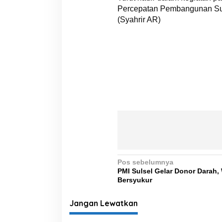
Percepatan Pembangunan Suls
(Syahrir AR)
N
Pos sebelumnya
PMI Sulsel Gelar Donor Darah
a
Bersyukur
v
i
Jangan Lewatkan
g