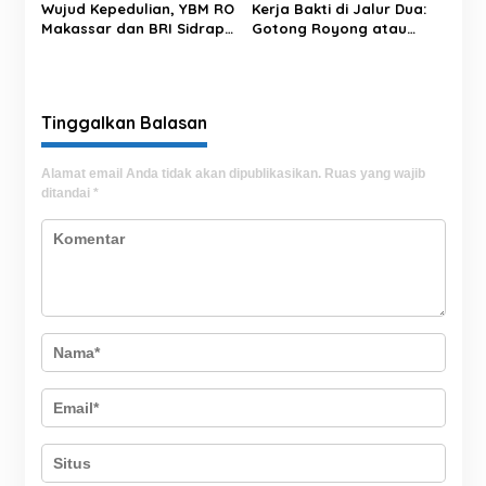
Wujud Kepedulian, YBM RO
Kerja Bakti di Jalur Dua:
Makassar dan BRI Sidrap
Gotong Royong atau
Salurkan Sedekah Daging
Sekadar Simbol?
kepada Warga Panca
Lautang
Tinggalkan Balasan
Alamat email Anda tidak akan dipublikasikan.
Ruas yang wajib
ditandai
*