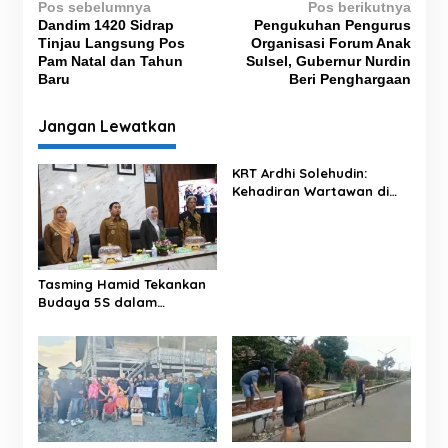
N
Pos sebelumnya
Pos berikutnya
Dandim 1420 Sidrap
Pengukuhan Pengurus
a
Tinjau Langsung Pos
Organisasi Forum Anak
v
Pam Natal dan Tahun
Sulsel, Gubernur Nurdin
Baru
Beri Penghargaan
i
g
Jangan Lewatkan
a
s
KRT Ardhi Solehudin:
Kehadiran Wartawan di
i
Proyek Negara Dilindungi
p
UU Pers
o
s
Tasming Hamid Tekankan
Budaya 5S dalam
Pelayanan RSUD Andi
Makkasau