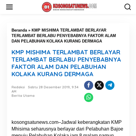
L
e
w
a
t
i
Beranda
»
KMP MISHIMA TERLAMBAT BERLAYAR
k
TERLAMBAT BERLABU PENYEBABNYA FAKTOR ALAM
e
DAN PELABUHAN KOLAKA KURANG DERMAGA
k
KMP MISHIMA TERLAMBAT BERLAYAR
o
n
TERLAMBAT BERLABU PENYEBABNYA
t
FAKTOR ALAM DAN PELABUHAN
e
KOLAKA KURANG DERMAGA
n
Redaksi
Sabtu 28 Desember 2019, 9:34
AM
Berita Utama
kosongsatunews.com–Jadwal keberangkatan KMP
Mhisima seharusnya berlayar dari Pelabuhan Bajoe
menuju Pelabuhan Kolaka jam 8 malam namun