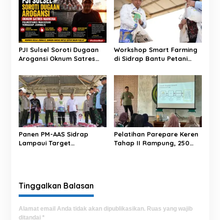
i
p
o
s
PJI Sulsel Soroti Dugaan
Workshop Smart Farming
Arogansi Oknum Satres
di Sidrap Bantu Petani
Narkoba Polrestabes
Kuasai Teknologi
Makassar terhadap
Pertanian Modern
Jurnalis Saat Peliputan
Panen PM-AAS Sidrap
Pelatihan Parepare Keren
Lampaui Target
Tahap II Rampung, 250
Produktivitas dalam per
Calon Pengusaha Baru
Hektare
Berhasil Dilatih Tahun 2026
Tinggalkan Balasan
Alamat email Anda tidak akan dipublikasikan.
Ruas yang wajib
ditandai
*