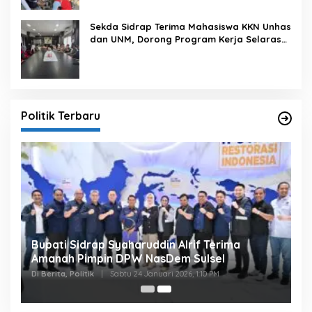
Sekda Sidrap Terima Mahasiswa KKN Unhas
dan UNM, Dorong Program Kerja Selaras
dengan Pembangunan Daerah
Politik Terbaru
Bupati Sidrap Syaharuddin Alrif Terima
Amanah Pimpin DPW NasDem Sulsel
Di Berita, Politik
|
Sabtu 24 Januari 2026, 1:10 PM