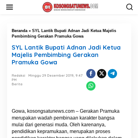
L
e
w
a
t
i
Beranda
»
SYL Lantik Bupati Adnan Jadi Ketua Majelis
k
Pembimbing Gerakan Pramuka Gowa
e
SYL Lantik Bupati Adnan Jadi Ketua
k
o
Majelis Pembimbing Gerakan
n
Pramuka Gowa
t
e
n
Redaksi
Minggu 29 Desember 2019, 9:47
PM
Berita
Gowa, kosongsatunews.com – Gerakan Pramuka
merupakan wadah pembinaan karakter bangsa
mulai dari generasi muda. Oleh karenanya,
pendidikan kepramukaan, merupakan proses