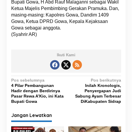
Bupati Gowa, H Abd Rauf Malaganni sebagai Wakil
Ketua Majelis Pembimbing Gerakan Pramuka. Dan,
masing-masing: Kapolres Gowa, Dandim 1409
Gowa, Ketua DPRD Gowa, Kepala Kejaksaan
Gowa sebagai anggota.
(Syahrir AR)
Ikuti Kami
N
Pos sebelumnya
Pos berikutnya
4 Pilar Pembangunan
Inilah Kronologis,
a
Hadir dengan Berdirinya
Penyergapan Judi
v
Pasar Rewa A’Kio, ini Kata
Sabung Ayam Terbesar
Bupati Gowa
DiKabupaten Sidrap
i
g
Jangan Lewatkan
a
s