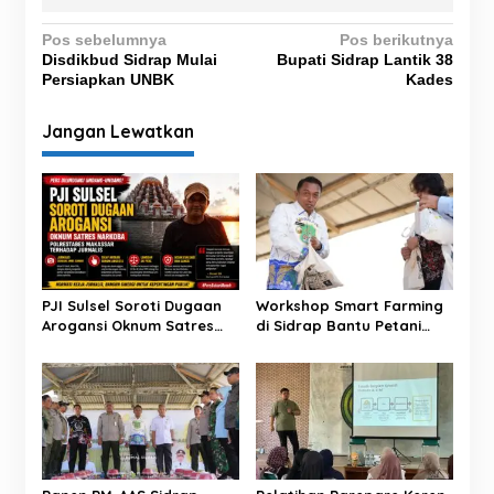
N
Pos sebelumnya
Pos berikutnya
Disdikbud Sidrap Mulai
Bupati Sidrap Lantik 38
a
Persiapkan UNBK
Kades
v
i
Jangan Lewatkan
g
a
s
i
p
PJI Sulsel Soroti Dugaan
Workshop Smart Farming
o
Arogansi Oknum Satres
di Sidrap Bantu Petani
s
Narkoba Polrestabes
Kuasai Teknologi
Makassar terhadap
Pertanian Modern
Jurnalis Saat Peliputan