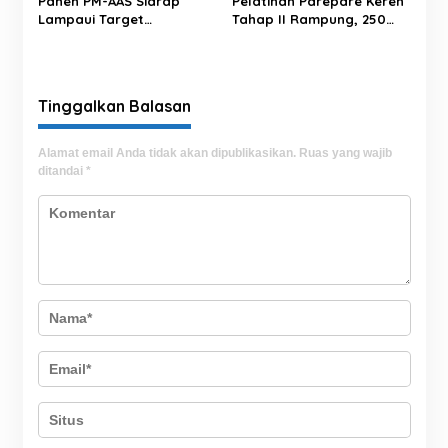
Panen PM-AAS Sidrap
Pelatihan Parepare Keren
Lampaui Target
Tahap II Rampung, 250
Produktivitas dalam per
Calon Pengusaha Baru
Hektare
Berhasil Dilatih Tahun 2026
Tinggalkan Balasan
Alamat email Anda tidak akan dipublikasikan.
Ruas yang wajib
ditandai
*