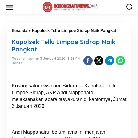
L
e
w
a
t
i
Beranda
»
Kapolsek Tellu Limpoe Sidrap Naik Pangkat
k
Kapolsek Tellu Limpoe Sidrap Naik
e
k
Pangkat
o
n
Redaksi
Jumat 3 Januari 2020, 8:26 PM
Berita
t
e
n
Kosongsatunews.com, Sidrap — Kapolsek Tellu
Limpoe Sidrap, AKP Andi Mappahairul
melaksanakan acara tasyakuran di kantornya, Jumat
3 Januari 2020
Andi Mappahairul belum lama ini menjalani