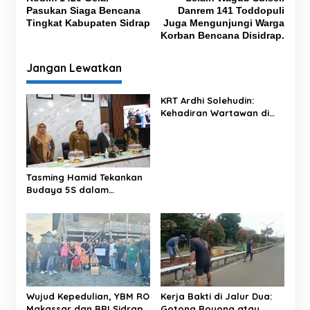
a
Pasukan Siaga Bencana
Danrem 141 Toddopuli
v
Tingkat Kabupaten Sidrap
Juga Mengunjungi Warga
Korban Bencana Disidrap.
i
g
Jangan Lewatkan
a
s
KRT Ardhi Solehudin:
Kehadiran Wartawan di
i
Proyek Negara Dilindungi
p
UU Pers
o
s
Tasming Hamid Tekankan
Budaya 5S dalam
Pelayanan RSUD Andi
Makkasau
Wujud Kepedulian, YBM RO
Kerja Bakti di Jalur Dua:
Makassar dan BRI Sidrap
Gotong Royong atau