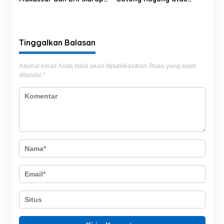
Salurkan Sedekah Daging
Sekadar Simbol?
kepada Warga Panca
Lautang
Tinggalkan Balasan
Alamat email Anda tidak akan dipublikasikan.
Ruas yang wajib
ditandai
*