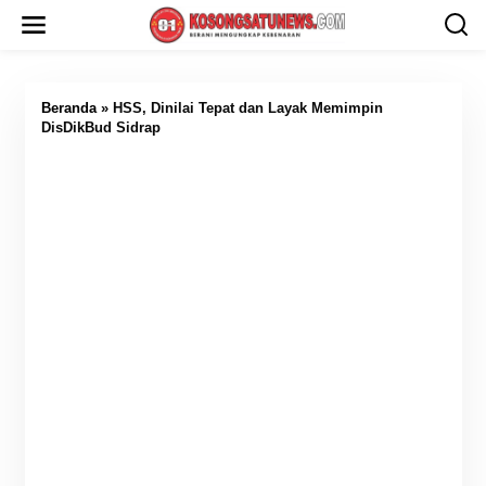
L
e
w
a
t
i
Beranda
»
HSS, Dinilai Tepat dan Layak Memimpin
k
DisDikBud Sidrap
e
k
o
n
t
e
n