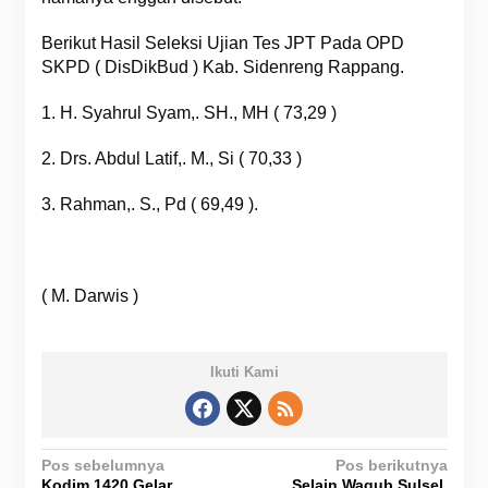
Berikut Hasil Seleksi Ujian Tes JPT Pada OPD
SKPD ( DisDikBud ) Kab. Sidenreng Rappang.
1. H. Syahrul Syam,. SH., MH ( 73,29 )
2. Drs. Abdul Latif,. M., Si ( 70,33 )
3. Rahman,. S., Pd ( 69,49 ).
( M. Darwis )
Ikuti Kami
N
Pos sebelumnya
Pos berikutnya
Kodim 1420 Gelar
Selain Wagub Sulsel.