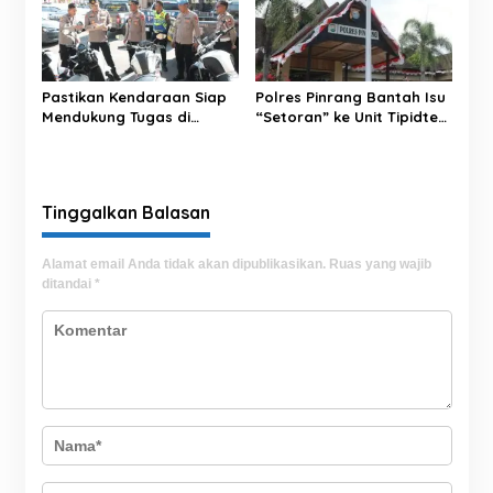
Pastikan Kendaraan Siap
Polres Pinrang Bantah Isu
Mendukung Tugas di
“Setoran” ke Unit Tipidter:
Lapangan, Kapolres Cek
Tak Ada Se-Peser Pun
Ranmor Dinas Polres
Uang Diterima
Sidrap
Tinggalkan Balasan
Alamat email Anda tidak akan dipublikasikan.
Ruas yang wajib
ditandai
*