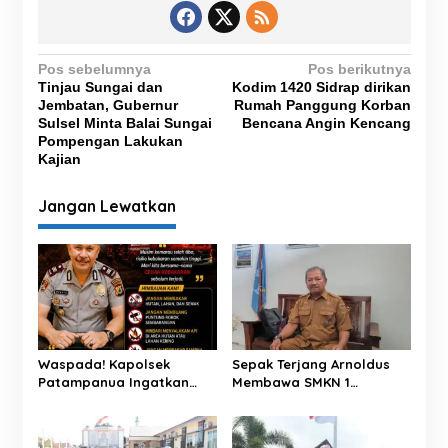
N
Pos sebelumnya
Pos berikutnya
Tinjau Sungai dan
Kodim 1420 Sidrap dirikan
a
Jembatan, Gubernur
Rumah Panggung Korban
v
Sulsel Minta Balai Sungai
Bencana Angin Kencang
Pompengan Lakukan
i
Kajian
g
Jangan Lewatkan
a
s
i
p
o
s
Waspada! Kapolsek
Sepak Terjang Arnoldus
Patampanua Ingatkan
Membawa SMKN 1
Warga Pinrang: 3
Sumarorong Menuju
Kejahatan Ini Marak di
Puncak Prestasi
Malam Hari