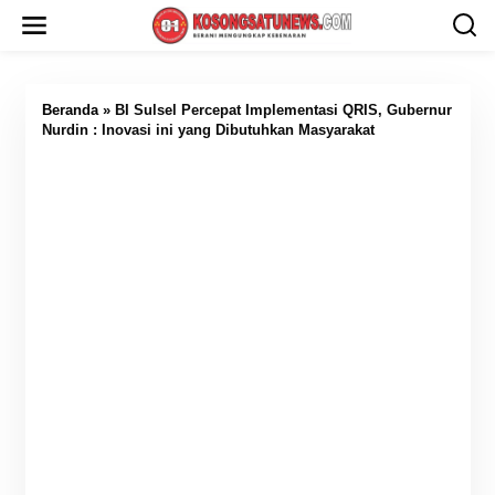
L
e
w
a
t
i
Beranda
»
BI Sulsel Percepat Implementasi QRIS, Gubernur
k
Nurdin : Inovasi ini yang Dibutuhkan Masyarakat
e
k
o
n
t
e
n