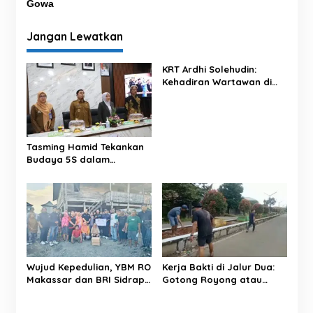
Gowa
i
g
Jangan Lewatkan
a
s
KRT Ardhi Solehudin:
Kehadiran Wartawan di
i
Proyek Negara Dilindungi
p
UU Pers
o
s
Tasming Hamid Tekankan
Budaya 5S dalam
Pelayanan RSUD Andi
Makkasau
Wujud Kepedulian, YBM RO
Kerja Bakti di Jalur Dua:
Makassar dan BRI Sidrap
Gotong Royong atau
Salurkan Sedekah Daging
Sekadar Simbol?
kepada Warga Panca