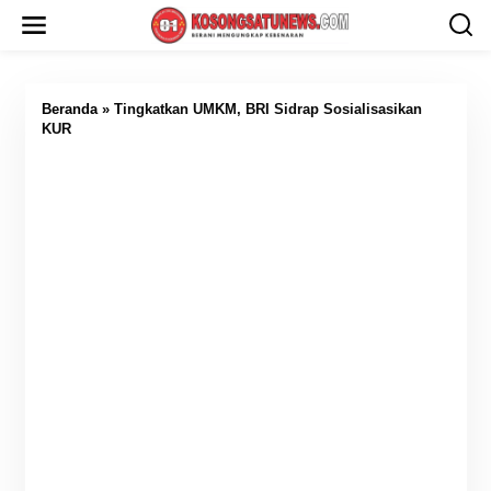
L
e
w
a
t
i
Beranda
»
Tingkatkan UMKM, BRI Sidrap Sosialisasikan
k
KUR
e
k
o
n
t
e
n