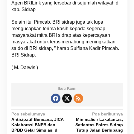
Agen BRILink yang tersebar di sejumlah wilayah di
kab. Sidrap
Selain itu, Pimcab. BRI sidrap juga tak lupa
mengucapkan terima kasih kepada segenap
masyarakat mitra BRI sidrap atas kepercayaan
masyarakat untuk terus menabung meningkatkan
saldo di BRI sidrap, ” harap Sulfiana Kadir Pimcab.
BRI Sidrap.
( M. Darwis )
Ikuti Kami
N
Pos sebelumnya
Pos berikutnya
Antisipatif Bencana, JICA
Minimalisir Lakalantas,
a
Kolaborasi BNPB dan
Satlantas Polres Sidrap
v
BPBD Gelar Simulasi di
Tutup Jalan Berlubang