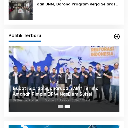
dan UNM, Dorong Program Kerja Selaras
dengan Pembangunan Daerah
Politik Terbaru
Bupati Sidrap Syaharuddin Alrif Terima
Amanah Pimpin DPW NasDem Sulsel
Di Berita, Politik
|
Sabtu 24 Januari 2026, 1:10 PM