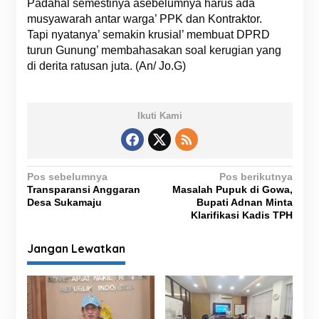
Padahal semestinya asebelumnya harus ada
musyawarah antar warga’ PPK dan Kontraktor.
Tapi nyatanya’ semakin krusial’ membuat DPRD
turun Gunung’ membahasakan soal kerugian yang
di derita ratusan juta. (An/ Jo.G)
Ikuti Kami
N
Pos sebelumnya
Pos berikutnya
Transparansi Anggaran
Masalah Pupuk di Gowa,
a
Desa Sukamaju
Bupati Adnan Minta
v
Klarifikasi Kadis TPH
i
Jangan Lewatkan
g
a
s