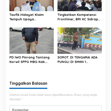
i
p
o
Taufik Hidayat Klaim
Tingkatkan Kompetensi
s
Tempuh Upaya
Frontliner, BRI KC Sidrap
Perlindungan Hukum,
Gelar Pendidikan
Surat Disampaikan ke
Performing CS dan Teller
Kantor Wakil Presiden
tahun 2026
PD IWO Pinrang Tantang
SOROT. DI TENGARAI ADA
Korwil SPPG MBG Kab.
PUNGLI DI SMKN 1
Pinrang Untuk Bersikap
PAREPARE.
Professional Dan Tegas
Dalam Bertindak
Tinggalkan Balasan
Alamat email Anda tidak akan dipublikasikan.
Ruas yang wajib
ditandai
*