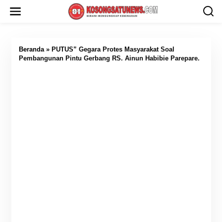
L
e
w
a
t
i
Beranda
»
PUTUS” Gegara Protes Masyarakat Soal
k
Pembangunan Pintu Gerbang RS. Ainun Habibie Parepare.
e
k
o
n
t
e
n