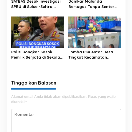
s
SATBAS Desak Investigasi
Damkar Malunda
SPBU di Sulsel-Sultra,
Bertugas Tanpa Senter
Soroti Dugaan Takaran,
Padamkan Kebakaran
Pelayanan hingga
Hutan di Malam Hari
Kesejahteraan Karyawan
Polisi Bongkar Sosok
Lomba PKK Antar Desa
Pemilik Senjata di Sekolah
Tingkat Kecamatan
Jaksel, Ternyata Direktur
Rantim Digelar di Desa
Perusahaan Impor
Salumokanan Utara
Tinggalkan Balasan
Alamat email Anda tidak akan dipublikasikan.
Ruas yang wajib
ditandai
*