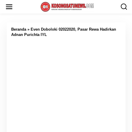
L
e
w
a
t
i
Beranda
»
Even Doboloki 02022020, Pasar Rewa Hadirkan
k
Adnan Purichta IYL
e
k
o
n
t
e
n