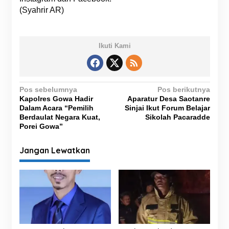
(Syahrir AR)
Ikuti Kami
N
Pos sebelumnya
Pos berikutnya
Kapolres Gowa Hadir
Aparatur Desa Saotanre
a
Dalam Acara “Pemilih
Sinjai Ikut Forum Belajar
v
Berdaulat Negara Kuat,
Sikolah Pacaradde
Porei Gowa”
i
g
Jangan Lewatkan
a
s
i
p
o