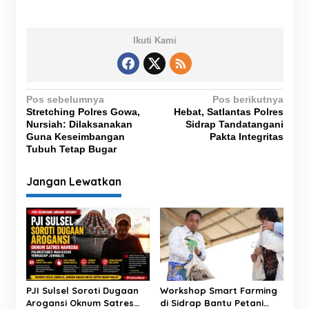
Ikuti Kami
N
Pos sebelumnya
Pos berikutnya
Stretching Polres Gowa,
Hebat, Satlantas Polres
a
Nursiah: Dilaksanakan
Sidrap Tandatangani
v
Guna Keseimbangan
Pakta Integritas
Tubuh Tetap Bugar
i
g
Jangan Lewatkan
a
s
i
p
o
s
PJI Sulsel Soroti Dugaan
Workshop Smart Farming
Arogansi Oknum Satres
di Sidrap Bantu Petani