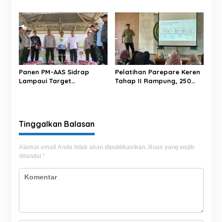
Narkoba Polrestabes
Kuasai Teknologi
Makassar terhadap
Pertanian Modern
Jurnalis Saat Peliputan
Panen PM-AAS Sidrap
Pelatihan Parepare Keren
Lampaui Target
Tahap II Rampung, 250
Produktivitas dalam per
Calon Pengusaha Baru
Hektare
Berhasil Dilatih Tahun 2026
Tinggalkan Balasan
Alamat email Anda tidak akan dipublikasikan.
Ruas yang wajib
ditandai
*