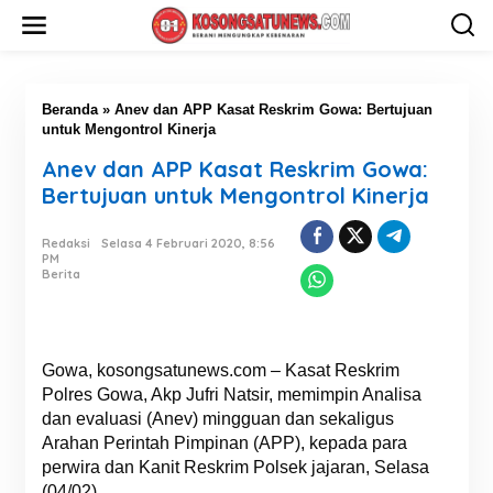
L
e
w
a
t
i
Beranda
»
Anev dan APP Kasat Reskrim Gowa: Bertujuan
k
untuk Mengontrol Kinerja
e
Anev dan APP Kasat Reskrim Gowa:
k
o
Bertujuan untuk Mengontrol Kinerja
n
t
Redaksi
Selasa 4 Februari 2020, 8:56
e
PM
n
Berita
Gowa, kosongsatunews.com – Kasat Reskrim
Polres Gowa, Akp Jufri Natsir, memimpin Analisa
dan evaluasi (Anev) mingguan dan sekaligus
Arahan Perintah Pimpinan (APP), kepada para
perwira dan Kanit Reskrim Polsek jajaran, Selasa
(04/02).