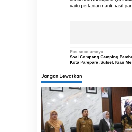
yaitu pertanian nanti hasil p
N
Pos sebelumnya
Soal Compang Camping Pemba
a
Kota Parepare ,Sulsel, Kian M
v
i
Jangan Lewatkan
g
a
s
i
p
o