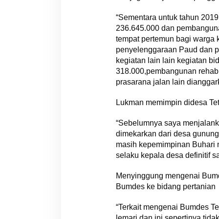
“Sementara untuk tahun 2019
236.645.000 dan pembangunan
tempat pertemun bagi warga 
penyelenggaraan Paud dan pe
kegiatan lain lain kegiatan
318.000,pembangunan rehabili
prasarana jalan lain diangga
Lukman memimpin didesa Tete
“Sebelumnya saya menjalanka
dimekarkan dari desa gunung
masih kepemimpinan Buhari m
selaku kepala desa definitif 
Menyinggung mengenai Bumde
Bumdes ke bidang pertanian
“Terkait mengenai Bumdes Te
lemari dan ini sepertinya ti