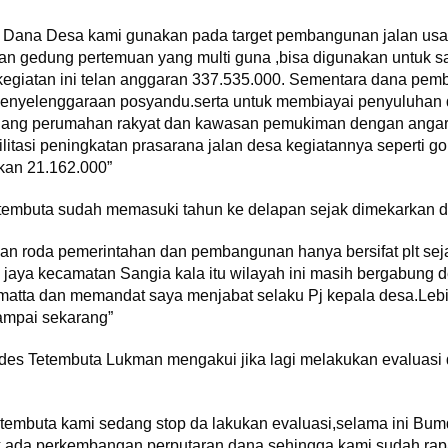
 Dana Desa kami gunakan pada target pembangunan jalan usa
 gedung pertemuan yang multi guna ,bisa digunakan untuk sa
kegiatan ini telan anggaran 337.535.000. Sementara dana pem
nyelenggaraan posyandu.serta untuk membiayai penyuluhan d
 bidang perumahan rakyat dan kawasan pemukiman dengan angar
tasi peningkatan prasarana jalan desa kegiatannya seperti gor
rkan 21.162.000”
mbuta sudah memasuki tahun ke delapan sejak dimekarkan desa
n roda pemerintahan dan pembangunan hanya bersifat plt seja
 jaya kecamatan Sangia kala itu wilayah ini masih bergabung 
atta dan memandat saya menjabat selaku Pj kepala desa.Lebih
sampai sekarang”
s Tetembuta Lukman mengakui jika lagi melakukan evaluasi 
tembuta kami sedang stop da lakukan evaluasi,selama ini Bum
dak ada perkembangan perputaran dana.sehingga kami sudah rap