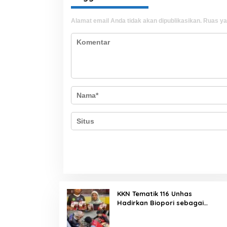
Alamat email Anda tidak akan dipublikasikan.
Ruas ya
KKN Tematik 116 Unhas
Hadirkan Biopori sebagai
Solusi Resapan Air di Rijang
Pittu