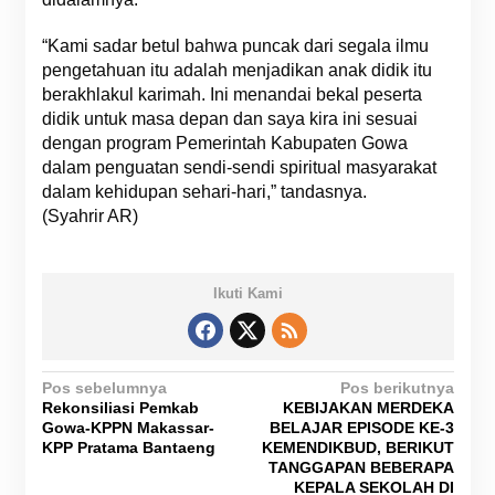
“Kami sadar betul bahwa puncak dari segala ilmu
pengetahuan itu adalah menjadikan anak didik itu
berakhlakul karimah. Ini menandai bekal peserta
didik untuk masa depan dan saya kira ini sesuai
dengan program Pemerintah Kabupaten Gowa
dalam penguatan sendi-sendi spiritual masyarakat
dalam kehidupan sehari-hari,” tandasnya.
(Syahrir AR)
Ikuti Kami
N
Pos sebelumnya
Pos berikutnya
Rekonsiliasi Pemkab
KEBIJAKAN MERDEKA
a
Gowa-KPPN Makassar-
BELAJAR EPISODE KE-3
v
KPP Pratama Bantaeng
KEMENDIKBUD, BERIKUT
TANGGAPAN BEBERAPA
i
KEPALA SEKOLAH DI