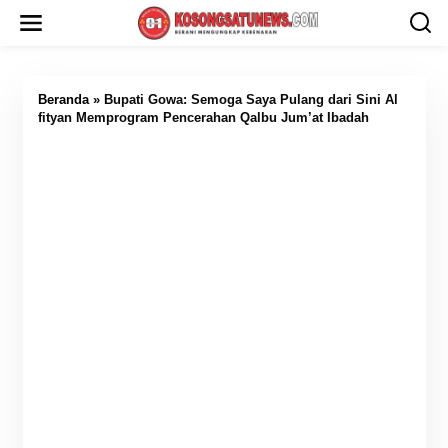
L
e
w
a
t
i
Beranda
»
Bupati Gowa: Semoga Saya Pulang dari Sini Al
k
fityan Memprogram Pencerahan Qalbu Jum’at Ibadah
e
k
o
n
t
e
n