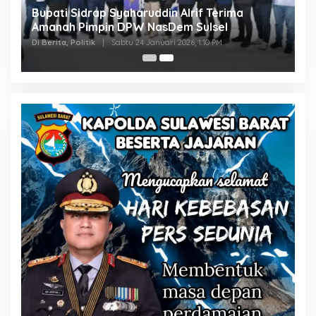
Bupati Sidrap Syaharuddin Alrif Terima
Amanah Pimpin DPW NasDem Sulsel
Di Berita, Politik
|
Sabtu 24 Januari 2026, 1:10 PM