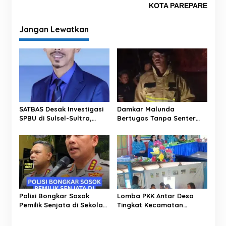
g
KOTA PAREPARE
a
Jangan Lewatkan
s
i
p
o
s
SATBAS Desak Investigasi
Damkar Malunda
SPBU di Sulsel-Sultra,
Bertugas Tanpa Senter
Soroti Dugaan Takaran,
Padamkan Kebakaran
Pelayanan hingga
Hutan di Malam Hari
Kesejahteraan Karyawan
Polisi Bongkar Sosok
Lomba PKK Antar Desa
Pemilik Senjata di Sekolah
Tingkat Kecamatan
Jaksel, Ternyata Direktur
Rantim Digelar di Desa
Perusahaan Impor
Salumokanan Utara