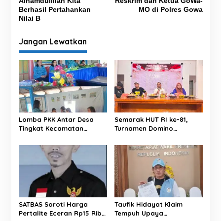
v
Alhamdulillah Kita
Reskrim dan Ketua GoWa-
Berhasil Pertahankan
MO di Polres Gowa
i
Nilai B
g
Jangan Lewatkan
a
s
i
p
o
s
Lomba PKK Antar Desa
Semarak HUT RI ke-81,
Tingkat Kecamatan
Turnamen Domino
Rantim Digelar di Desa
Tibojong Cup 1 Sukses
Salumokanan Utara
Hadirkan Ratusan Peserta
Se-Kabupaten Bone
SATBAS Soroti Harga
Taufik Hidayat Klaim
Pertalite Eceran Rp15 Ribu
Tempuh Upaya