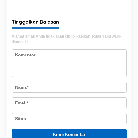
di Sultra, Akan Awasi SPBU
Perlindungan Hukum,
dan SPBN Door to Door
Surat Disampaikan ke
Kantor Wakil Presiden
Tinggalkan Balasan
Alamat email Anda tidak akan dipublikasikan.
Ruas yang wajib
ditandai
*