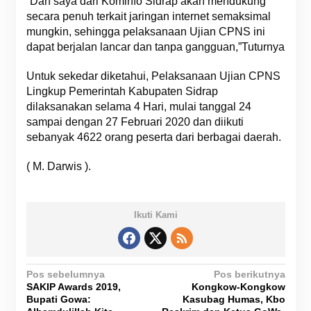
“Dan saya dari Kominfo Sidrap akan mendukung
secara penuh terkait jaringan internet semaksimal
mungkin, sehingga pelaksanaan Ujian CPNS ini
dapat berjalan lancar dan tanpa gangguan,”Tuturnya
Untuk sekedar diketahui, Pelaksanaan Ujian CPNS
Lingkup Pemerintah Kabupaten Sidrap
dilaksanakan selama 4 Hari, mulai tanggal 24
sampai dengan 27 Februari 2020 dan diikuti
sebanyak 4622 orang peserta dari berbagai daerah.
( M. Darwis ).
Ikuti Kami
N
Pos sebelumnya
Pos berikutnya
SAKIP Awards 2019,
Kongkow-Kongkow
a
Bupati Gowa:
Kasubag Humas, Kbo