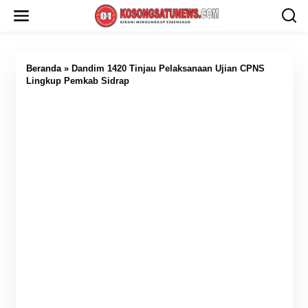
L
e
w
a
t
i
Beranda
»
Dandim 1420 Tinjau Pelaksanaan Ujian CPNS
k
Lingkup Pemkab Sidrap
e
k
o
n
t
e
n