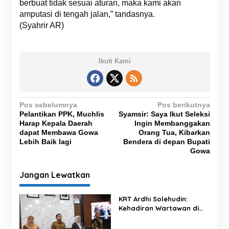
berbuat tidak sesuai aturan, maka kami akan
amputasi di tengah jalan,” tandasnya.
(Syahrir AR)
Ikuti Kami
N
Pos sebelumnya
Pos berikutnya
Pelantikan PPK, Muchlis
Syamsir: Saya Ikut Seleksi
a
Harap Kepala Daerah
Ingin Membanggakan
v
dapat Membawa Gowa
Orang Tua, Kibarkan
Lebih Baik lagi
Bendera di depan Bupati
i
Gowa
g
Jangan Lewatkan
a
s
KRT Ardhi Solehudin:
i
Kehadiran Wartawan di
p
Proyek Negara Dilindungi
UU Pers