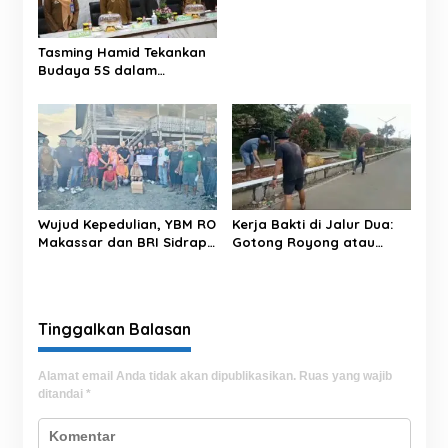
o
s
Tasming Hamid Tekankan
Budaya 5S dalam
Pelayanan RSUD Andi
Makkasau
Wujud Kepedulian, YBM RO
Kerja Bakti di Jalur Dua:
Makassar dan BRI Sidrap
Gotong Royong atau
Salurkan Sedekah Daging
Sekadar Simbol?
kepada Warga Panca
Lautang
Tinggalkan Balasan
Alamat email Anda tidak akan dipublikasikan.
Ruas yang wajib
ditandai
*