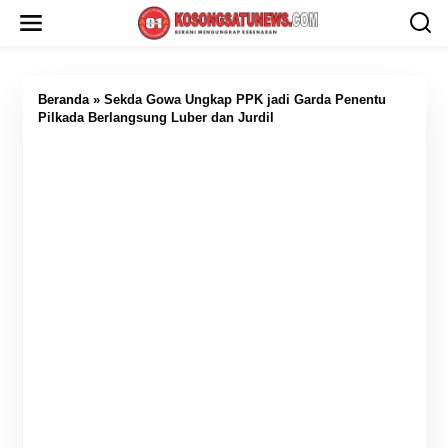
L
e
w
a
t
i
Beranda
»
Sekda Gowa Ungkap PPK jadi Garda Penentu
k
Pilkada Berlangsung Luber dan Jurdil
e
k
o
n
t
e
n