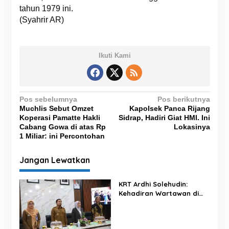
tahun 1979 ini.
(Syahrir AR)
Ikuti Kami
N
Pos sebelumnya
Pos berikutnya
Muchlis Sebut Omzet
Kapolsek Panca Rijang
a
Koperasi Pamatte Hakli
Sidrap, Hadiri Giat HMI. Ini
v
Cabang Gowa di atas Rp
Lokasinya
1 Miliar: ini Percontohan
i
g
Jangan Lewatkan
a
s
KRT Ardhi Solehudin:
Kehadiran Wartawan di
i
Proyek Negara Dilindungi
p
UU Pers