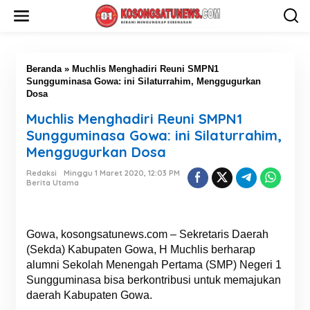
L
e
w
a
t
i
Beranda
»
Muchlis Menghadiri Reuni SMPN1
k
Sungguminasa Gowa: ini Silaturrahim, Menggugurkan
e
Dosa
k
Muchlis Menghadiri Reuni SMPN1
o
n
Sungguminasa Gowa: ini Silaturrahim,
t
Menggugurkan Dosa
e
n
Redaksi
Minggu 1 Maret 2020, 12:03 PM
Berita Utama
Gowa, kosongsatunews.com – Sekretaris Daerah
(Sekda) Kabupaten Gowa, H Muchlis berharap
alumni Sekolah Menengah Pertama (SMP) Negeri 1
Sungguminasa bisa berkontribusi untuk memajukan
daerah Kabupaten Gowa.