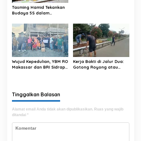
o
s
Tasming Hamid Tekankan
Budaya 5S dalam
Pelayanan RSUD Andi
Makkasau
Wujud Kepedulian, YBM RO
Kerja Bakti di Jalur Dua:
Makassar dan BRI Sidrap
Gotong Royong atau
Salurkan Sedekah Daging
Sekadar Simbol?
kepada Warga Panca
Lautang
Tinggalkan Balasan
Alamat email Anda tidak akan dipublikasikan.
Ruas yang wajib
ditandai
*