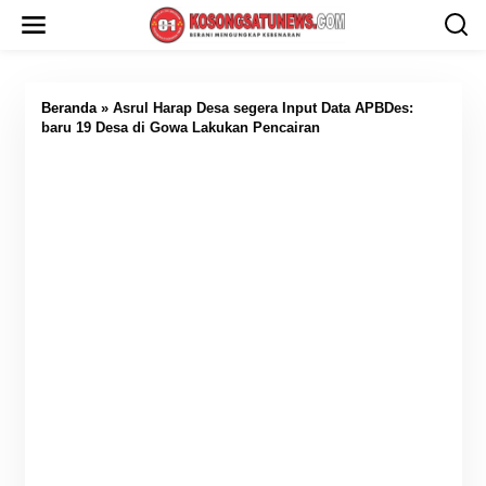
L
e
w
a
t
i
Beranda
»
Asrul Harap Desa segera Input Data APBDes:
k
baru 19 Desa di Gowa Lakukan Pencairan
e
k
o
n
t
e
n