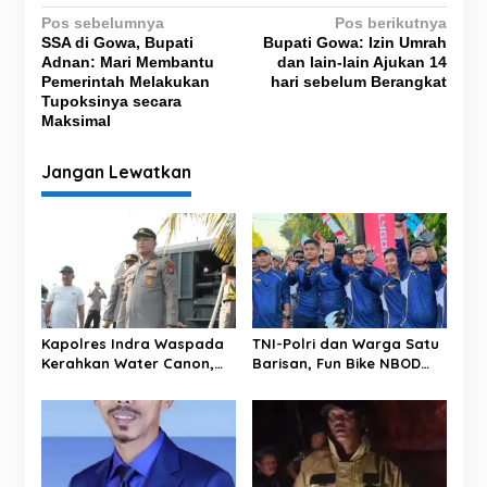
N
Pos sebelumnya
Pos berikutnya
SSA di Gowa, Bupati
Bupati Gowa: Izin Umrah
a
Adnan: Mari Membantu
dan lain-lain Ajukan 14
v
Pemerintah Melakukan
hari sebelum Berangkat
Tupoksinya secara
i
Maksimal
g
Jangan Lewatkan
a
s
i
p
o
s
Kapolres Indra Waspada
TNI-Polri dan Warga Satu
Kerahkan Water Canon,
Barisan, Fun Bike NBOD
Bantu Petani Sidrap
Jadi Ajang Perkuat
Hadapi Kemarau
Kebersamaan