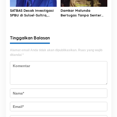
SATBAS Desak Investigasi
Damkar Malunda
SPBU di Sulsel-Sultra,
Bertugas Tanpa Senter
Soroti Dugaan Takaran,
Padamkan Kebakaran
Pelayanan hingga
Hutan di Malam Hari
Kesejahteraan Karyawan
Tinggalkan Balasan
Alamat email Anda tidak akan dipublikasikan.
Ruas yang wajib
ditandai
*