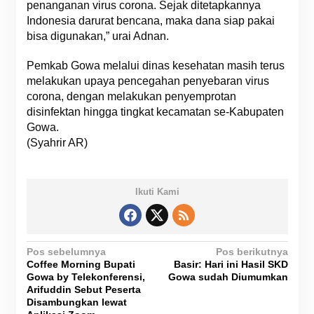
penanganan virus corona. Sejak ditetapkannya
Indonesia darurat bencana, maka dana siap pakai
bisa digunakan,” urai Adnan.
Pemkab Gowa melalui dinas kesehatan masih terus
melakukan upaya pencegahan penyebaran virus
corona, dengan melakukan penyemprotan
disinfektan hingga tingkat kecamatan se-Kabupaten
Gowa.
(Syahrir AR)
Ikuti Kami
N
Pos sebelumnya
Pos berikutnya
Coffee Morning Bupati
Basir: Hari ini Hasil SKD
a
Gowa by Telekonferensi,
Gowa sudah Diumumkan
v
Arifuddin Sebut Peserta
Disambungkan lewat
i