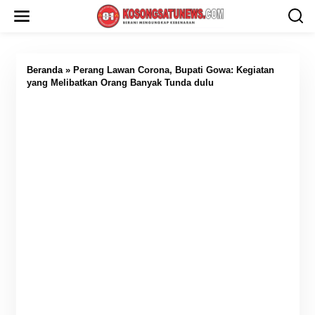
L
e
w
a
t
i
Beranda
»
Perang Lawan Corona, Bupati Gowa: Kegiatan
k
yang Melibatkan Orang Banyak Tunda dulu
e
k
o
n
t
e
n