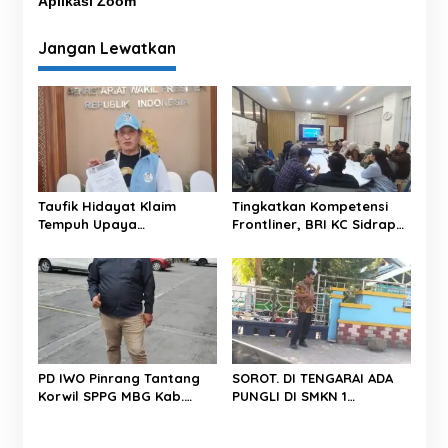
Aplikasi Zoom
g
Jangan Lewatkan
a
s
i
p
o
s
Taufik Hidayat Klaim
Tingkatkan Kompetensi
Tempuh Upaya
Frontliner, BRI KC Sidrap
Perlindungan Hukum,
Gelar Pendidikan
Surat Disampaikan ke
Performing CS dan Teller
Kantor Wakil Presiden
tahun 2026
PD IWO Pinrang Tantang
SOROT. DI TENGARAI ADA
Korwil SPPG MBG Kab.
PUNGLI DI SMKN 1
Pinrang Untuk Bersikap
PAREPARE.
Professional Dan Tegas