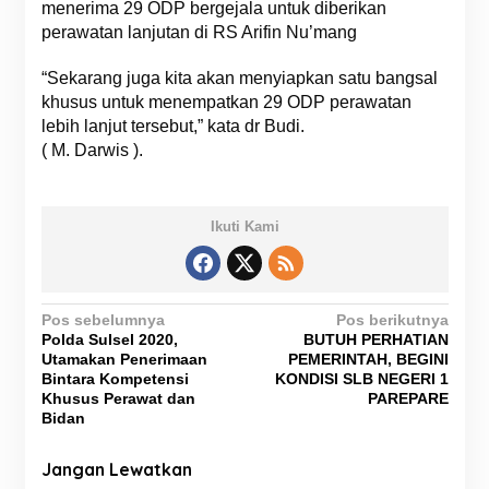
menerima 29 ODP bergejala untuk diberikan
perawatan lanjutan di RS Arifin Nu’mang
“Sekarang juga kita akan menyiapkan satu bangsal
khusus untuk menempatkan 29 ODP perawatan
lebih lanjut tersebut,” kata dr Budi.
( M. Darwis ).
Ikuti Kami
N
Pos sebelumnya
Pos berikutnya
Polda Sulsel 2020,
BUTUH PERHATIAN
a
Utamakan Penerimaan
PEMERINTAH, BEGINI
v
Bintara Kompetensi
KONDISI SLB NEGERI 1
Khusus Perawat dan
PAREPARE
i
Bidan
g
Jangan Lewatkan
a