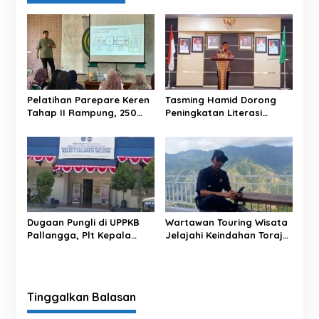
s
i
p
o
s
Pelatihan Parepare Keren
Tasming Hamid Dorong
Tahap II Rampung, 250
Peningkatan Literasi
Calon Pengusaha Baru
Keuangan Masyarakat
Berhasil Dilatih Tahun 2026
Lewat Program
GENCARKAN
Dugaan Pungli di UPPKB
Wartawan Touring Wisata
Pallangga, Plt Kepala
Jelajahi Keindahan Toraja,
BPTD Sulsel Tegaskan Siap
Sunset dan Pemandangan
Periksa dan Sanksi Oknum
Memukau Jadi Kesan Tak
Petugas
Terlupakan
Tinggalkan Balasan