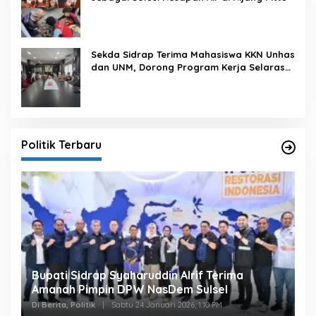
Sekda Sidrap Terima Mahasiswa KKN Unhas
dan UNM, Dorong Program Kerja Selaras
dengan Pembangunan Daerah
Politik Terbaru
Bupati Sidrap Syaharuddin Alrif Terima
Amanah Pimpin DPW NasDem Sulsel
Di Berita, Politik
|
Sabtu 24 Januari 2026, 1:10 PM