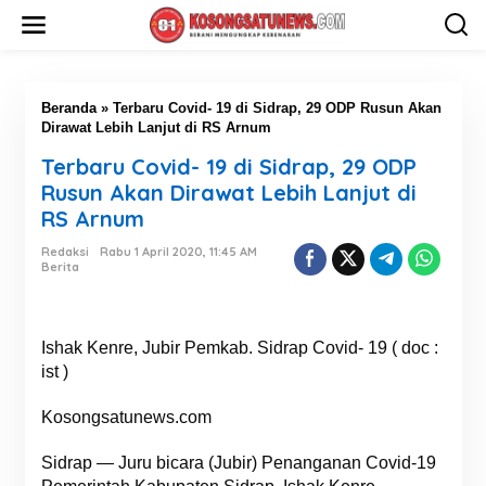
L
e
w
a
t
i
Beranda
»
Terbaru Covid- 19 di Sidrap, 29 ODP Rusun Akan
k
Dirawat Lebih Lanjut di RS Arnum
e
Terbaru Covid- 19 di Sidrap, 29 ODP
k
o
Rusun Akan Dirawat Lebih Lanjut di
n
RS Arnum
t
e
Redaksi
Rabu 1 April 2020, 11:45 AM
n
Berita
Ishak Kenre, Jubir Pemkab. Sidrap Covid- 19 ( doc :
ist )
Kosongsatunews.com
Sidrap — Juru bicara (Jubir) Penanganan Covid-19