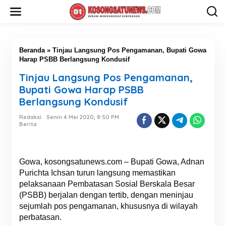
L
e
w
a
t
i
Beranda
»
Tinjau Langsung Pos Pengamanan, Bupati Gowa
k
Harap PSBB Berlangsung Kondusif
e
Tinjau Langsung Pos Pengamanan,
k
o
Bupati Gowa Harap PSBB
n
Berlangsung Kondusif
t
e
Redaksi
Senin 4 Mei 2020, 8:50 PM
n
Berita
Gowa, kosongsatunews.com – Bupati Gowa, Adnan
Purichta Ichsan turun langsung memastikan
pelaksanaan Pembatasan Sosial Berskala Besar
(PSBB) berjalan dengan tertib, dengan meninjau
sejumlah pos pengamanan, khususnya di wilayah
perbatasan.