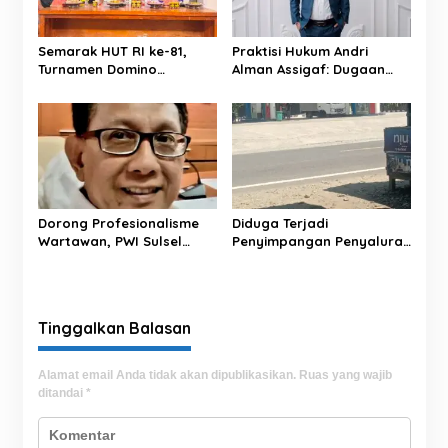
o
s
Semarak HUT RI ke-81,
Praktisi Hukum Andri
Turnamen Domino
Alman Assigaf: Dugaan
Tibojong Cup 1 Sukses
Ancaman CEO PT JNP
Hadirkan Ratusan Peserta
terhadap Wartawan
Se-Kabupaten Bone
Harus Diproses Hukum
Dorong Profesionalisme
Diduga Terjadi
Wartawan, PWI Sulsel
Penyimpangan Penyaluran
Periode 2026-2031 Fokus
BBM di SPBU Pertamina
Cetak Anggota
Tapalang, Masyarakat
Berkompetensi
Minta Aparat Lakukan
Penyelidikan
Tinggalkan Balasan
Alamat email Anda tidak akan dipublikasikan.
Ruas yang wajib
ditandai
*