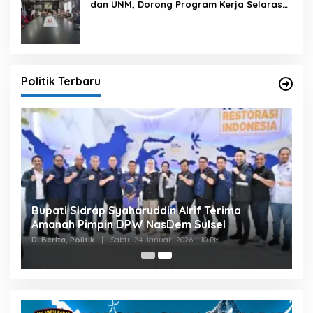
dan UNM, Dorong Program Kerja Selaras
dengan Pembangunan Daerah
Politik Terbaru
Bupati Sidrap Syaharuddin Alrif Terima
Amanah Pimpin DPW NasDem Sulsel
Di Berita, Politik
|
Sabtu 24 Januari 2026, 1:10 PM