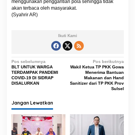
menggunakan penggantian pola sehingga tidak
akan terbaca oleh masyarakat.
(Syahrir AR)
Ikuti Kami
N
Pos sebelumnya
Pos berikutnya
BLT UNTUK WARGA
Wakil Ketua TP PKK Gowa
a
TERDAMPAK PANDEMI
Menerima Bantuan
v
COVID-19 DI SIDRAP
Makanan dan Hand
DISALURKAN
Sanitizer dari TP PKK Prov
i
Sulsel
g
Jangan Lewatkan
a
s
i
p