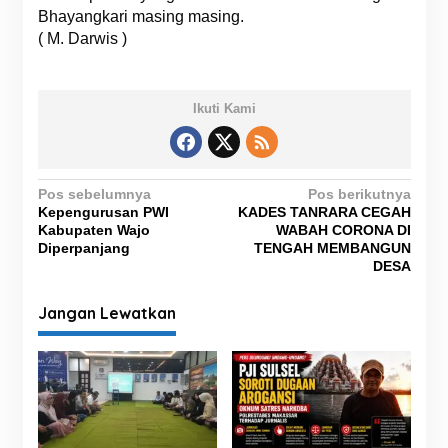
Bhayangkari masing masing.
( M. Darwis )
Ikuti Kami
N
Pos sebelumnya
Pos berikutnya
Kepengurusan PWI
KADES TANRARA CEGAH
a
Kabupaten Wajo
WABAH CORONA DI
v
Diperpanjang
TENGAH MEMBANGUN
DESA
i
g
Jangan Lewatkan
a
s
i
p