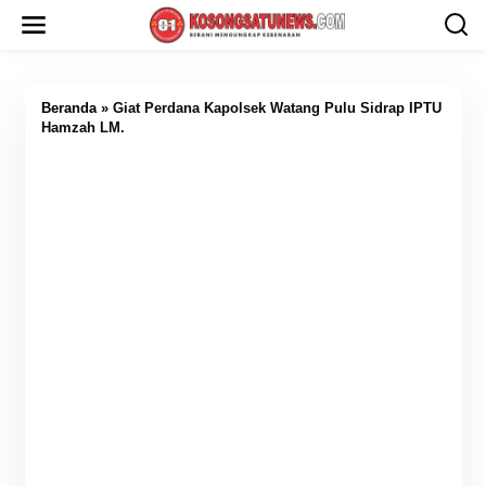
L
e
w
a
t
i
Beranda
»
Giat Perdana Kapolsek Watang Pulu Sidrap IPTU
k
Hamzah LM.
e
k
o
n
t
e
n