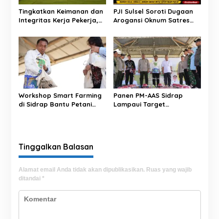
o
s
Tingkatkan Keimanan dan
PJI Sulsel Soroti Dugaan
Integritas Kerja Pekerja,
Arogansi Oknum Satres
BRI BO Sidrap Gelar
Narkoba Polrestabes
Pengajian Rutin
Makassar terhadap
Jurnalis Saat Peliputan
Workshop Smart Farming
Panen PM-AAS Sidrap
di Sidrap Bantu Petani
Lampaui Target
Kuasai Teknologi
Produktivitas dalam per
Pertanian Modern
Hektare
Tinggalkan Balasan
Alamat email Anda tidak akan dipublikasikan.
Ruas yang wajib
ditandai
*