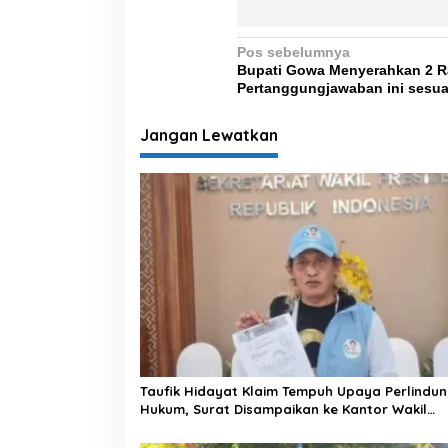
N
Pos sebelumnya
Bupati Gowa Menyerahkan 2 R
a
Pertanggungjawaban ini sesua
v
i
Jangan Lewatkan
g
a
s
i
p
o
s
Taufik Hidayat Klaim Tempuh Upaya Perlindu
Hukum, Surat Disampaikan ke Kantor Wakil
Presiden