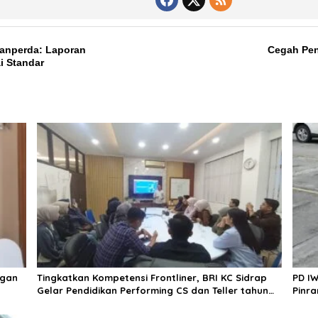
anperda: Laporan
Cegah Penu
i Standar
ngan
Tingkatkan Kompetensi Frontliner, BRI KC Sidrap
PD IW
Gelar Pendidikan Performing CS dan Teller tahun
Pinra
2026
Dala