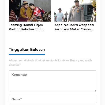
Sidrap
Tasming Hamid Tinjau
Kapolres Indra Waspada
Korban Kebakaran di
Kerahkan Water Canon,
Sumur Jodoh, Pastikan
Bantu Petani Sidrap
Bantuan Segera
Hadapi Kemarau
Disalurkan
Tinggalkan Balasan
Alamat email Anda tidak akan dipublikasikan.
Ruas yang wajib
ditandai
*