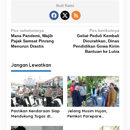
Ikuti Kami
N
Pos sebelumnya
Pos berikutnya
Masa Pandemi, Wajib
Geliat Peduli Kembali
a
Pajak Samsat Pinrang
Dicurahkan, Dinas
v
Menurun Drastis
Pendidikan Gowa Kirim
Bantuan ke Lutra
i
g
Jangan Lewatkan
a
s
i
p
o
s
Pastikan Kendaraan Siap
Jelang Musim Hujan,
Mendukung Tugas di
Pemkot Parepare
Lapangan, Kapolres Cek
Maksimalkan Normalisasi
Ranmor Dinas Polres
Sungai untuk Cegah Banjir