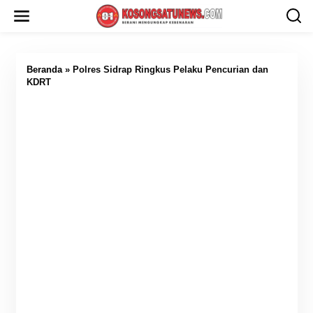
L
e
w
a
t
i
Beranda
»
Polres Sidrap Ringkus Pelaku Pencurian dan
k
KDRT
e
k
o
n
t
e
n