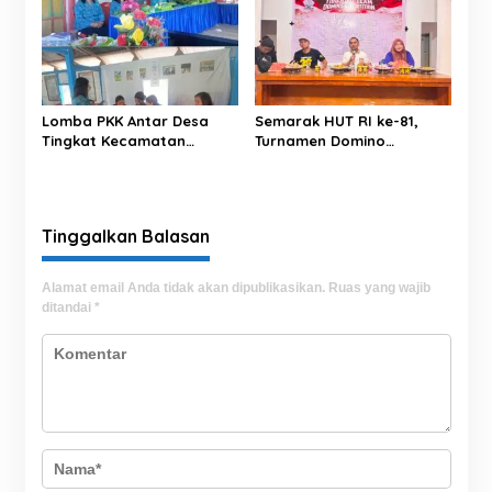
Lomba PKK Antar Desa
Semarak HUT RI ke-81,
Tingkat Kecamatan
Turnamen Domino
Rantim Digelar di Desa
Tibojong Cup 1 Sukses
Salumokanan Utara
Hadirkan Ratusan Peserta
Se-Kabupaten Bone
Tinggalkan Balasan
Alamat email Anda tidak akan dipublikasikan.
Ruas yang wajib
ditandai
*