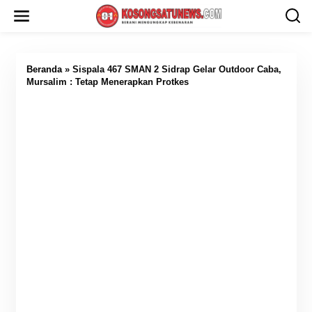
L
e
w
a
t
i
Beranda
»
Sispala 467 SMAN 2 Sidrap Gelar Outdoor Caba,
k
Mursalim : Tetap Menerapkan Protkes
e
k
o
n
t
e
n