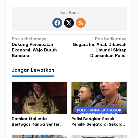
Ikuti Kami
N
Pos sebelumnya
Pos berikutnya
Dukung Percepatan
Gegara Ini, Anak Dibawah
a
Ekonomi, Wajo Butuh
Umur di Sidrap
v
Bandara
Diamankan Polisi
i
Jangan Lewatkan
g
a
s
i
p
o
Damkar Malunda
Polisi Bongkar Sosok
s
Bertugas Tanpa Senter
Pemilik Senjata di Sekolah
Padamkan Kebakaran
Jaksel, Ternyata Direktur
Hutan di Malam Hari
Perusahaan Impor