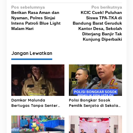
N
Pos sebelumnya
Pos berikutnya
Berikan Rasa Aman dan
KCIC Cuek! Puluhan
a
Nyaman, Polres Sinjai
Siswa TPA-TKA di
v
Intens Patroli Blue Light
Bandung Barat Geruduk
Malam Hari
Kantor Desa, Sekolah
i
Diterjang Banjir Tak
g
Kunjung Diperbaiki
a
Jangan Lewatkan
s
i
p
o
s
Damkar Malunda
Polisi Bongkar Sosok
Bertugas Tanpa Senter
Pemilik Senjata di Sekolah
Padamkan Kebakaran
Jaksel, Ternyata Direktur
Hutan di Malam Hari
Perusahaan Impor