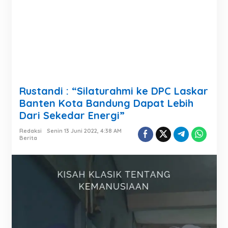
Rustandi : “Silaturahmi ke DPC Laskar
Banten Kota Bandung Dapat Lebih
Dari Sekedar Energi”
Redaksi
Senin 13 Juni 2022, 4:38 AM
Berita