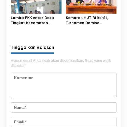
Lomba PKK Antar Desa
Semarak HUT RI ke-81,
Tingkat Kecamatan
Turnamen Domino
Rantim Digelar di Desa
Tibojong Cup 1 Sukses
Salumokanan Utara
Hadirkan Ratusan Peserta
Se-Kabupaten Bone
Tinggalkan Balasan
Alamat email Anda tidak akan dipublikasikan.
Ruas yang wajib
ditandai
*