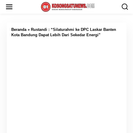
L
e
w
a
t
i
Beranda
»
Rustandi : “Silaturahmi ke DPC Laskar Banten
k
Kota Bandung Dapat Lebih Dari Sekedar Energi”
e
k
o
n
t
e
n