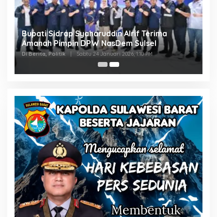
Bupati Sidrap Syaharuddin Alrif Terima
Amanah Pimpin DPW NasDem Sulsel
Di Berita, Politik
|
Sabtu 24 Januari 2026, 1:10 PM