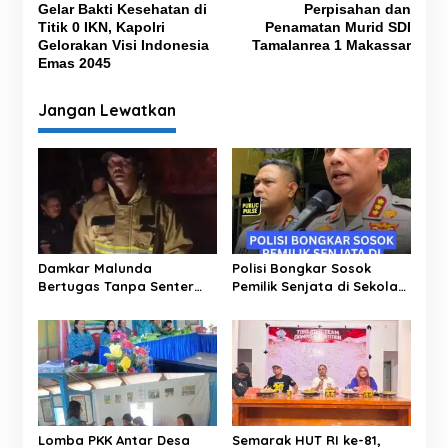
Gelar Bakti Kesehatan di
Perpisahan dan
a
Titik 0 IKN, Kapolri
Penamatan Murid SDI
v
Gelorakan Visi Indonesia
Tamalanrea 1 Makassar
Emas 2045
i
g
Jangan Lewatkan
a
s
i
p
o
s
Damkar Malunda
Polisi Bongkar Sosok
Bertugas Tanpa Senter
Pemilik Senjata di Sekolah
Padamkan Kebakaran
Jaksel, Ternyata Direktur
Hutan di Malam Hari
Perusahaan Impor
Lomba PKK Antar Desa
Semarak HUT RI ke-81,