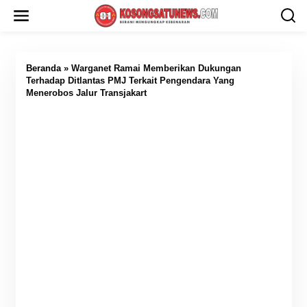
L
e
w
a
t
i
Beranda
»
Warganet Ramai Memberikan Dukungan
k
Terhadap Ditlantas PMJ Terkait Pengendara Yang
e
Menerobos Jalur Transjakart
k
o
n
t
e
n