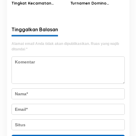
Tingkat Kecamatan
Turnamen Domino
Rantim Digelar di Desa
Tibojong Cup 1 Sukses
Salumokanan Utara
Hadirkan Ratusan Peserta
Se-Kabupaten Bone
Tinggalkan Balasan
Alamat email Anda tidak akan dipublikasikan.
Ruas yang wajib
ditandai
*