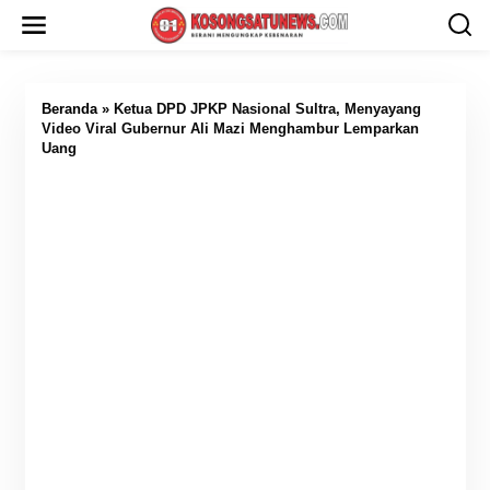
L
e
w
a
t
i
Beranda
»
Ketua DPD JPKP Nasional Sultra, Menyayang
k
Video Viral Gubernur Ali Mazi Menghambur Lemparkan
e
Uang
k
o
n
t
e
n