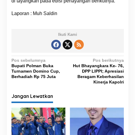
di tayangkan pada edisi penayangan berikutnya.
Laporan : Muh Saldin
Ikuti Kami
N
Pos sebelumnya
Pos berikutnya
Bupati Polman Buka
Hut Bhayangkara Ke- 76,
a
Turnamen Domino Cup,
DPP LIPPI; Apresiasi
v
Berhadiah Rp 75 Juta
Beragam Keberhasilan
Kinerja Kapolri
i
g
Jangan Lewatkan
a
s
i
p