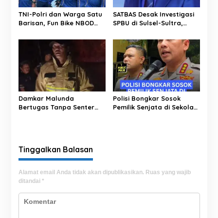
o
s
TNI-Polri dan Warga Satu
SATBAS Desak Investigasi
Barisan, Fun Bike NBOD
SPBU di Sulsel-Sultra,
Jadi Ajang Perkuat
Soroti Dugaan Takaran,
Kebersamaan
Pelayanan hingga
Kesejahteraan Karyawan
Damkar Malunda
Polisi Bongkar Sosok
Bertugas Tanpa Senter
Pemilik Senjata di Sekolah
Padamkan Kebakaran
Jaksel, Ternyata Direktur
Hutan di Malam Hari
Perusahaan Impor
Tinggalkan Balasan
Alamat email Anda tidak akan dipublikasikan.
Ruas yang wajib
ditandai
*