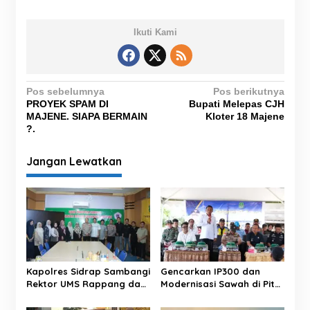
Ikuti Kami
N
Pos sebelumnya
Pos berikutnya
PROYEK SPAM DI
Bupati Melepas CJH
a
MAJENE. SIAPA BERMAIN
Kloter 18 Majene
v
?.
i
Jangan Lewatkan
g
a
s
i
p
o
Kapolres Sidrap Sambangi
Gencarkan IP300 dan
s
Rektor UMS Rappang dan
Modernisasi Sawah di Pitu
UNISAN, Perkuat Sinergi
Riase, Bupati Sidrap
Kampus dan Kepolisian
Targetkan Panen 3 Kali