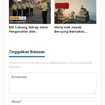
Setahun
BRI Cabang Sidrap Gelar
Minta Hak Jawab
Pengarahan dan
Berujung Bentakan,
Pemeriksaan
Oknum LSM ‘Pasang
Perlengkapan Personel
Badan’ Soal Berita ‘Upeti’
Keamanan untuk Perkuat
UPPKB Pallangga?
Kesiapsiagaan Layanan
Tinggalkan Balasan
Alamat email Anda tidak akan dipublikasikan.
Ruas yang wajib
ditandai
*