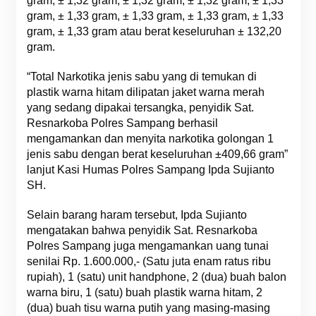
gram, ± 1,32 gram, ± 1,32 gram, ± 1,32 gram, ± 1,33
gram, ± 1,33 gram, ± 1,33 gram, ± 1,33 gram, ± 1,33
gram, ± 1,33 gram atau berat keseluruhan ± 132,20
gram.
“Total Narkotika jenis sabu yang di temukan di
plastik warna hitam dilipatan jaket warna merah
yang sedang dipakai tersangka, penyidik Sat.
Resnarkoba Polres Sampang berhasil
mengamankan dan menyita narkotika golongan 1
jenis sabu dengan berat keseluruhan ±409,66 gram”
lanjut Kasi Humas Polres Sampang Ipda Sujianto
SH.
Selain barang haram tersebut, Ipda Sujianto
mengatakan bahwa penyidik Sat. Resnarkoba
Polres Sampang juga mengamankan uang tunai
senilai Rp. 1.600.000,- (Satu juta enam ratus ribu
rupiah), 1 (satu) unit handphone, 2 (dua) buah balon
warna biru, 1 (satu) buah plastik warna hitam, 2
(dua) buah tisu warna putih yang masing-masing