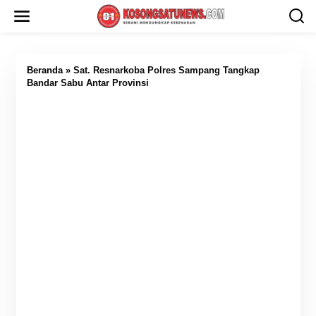
L
e
w
a
t
i
Beranda
»
Sat. Resnarkoba Polres Sampang Tangkap
k
Bandar Sabu Antar Provinsi
e
k
o
n
t
e
n