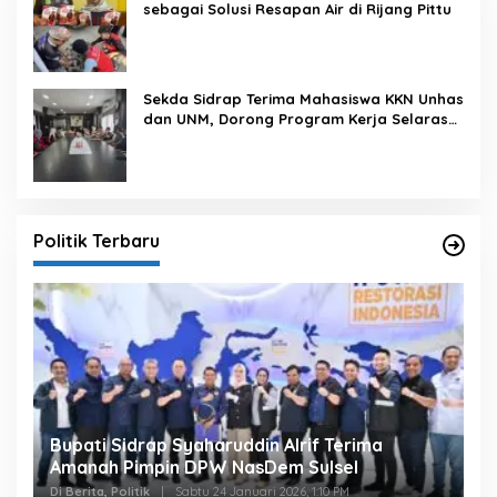
sebagai Solusi Resapan Air di Rijang Pittu
Sekda Sidrap Terima Mahasiswa KKN Unhas
dan UNM, Dorong Program Kerja Selaras
dengan Pembangunan Daerah
Politik Terbaru
Bupati Sidrap Syaharuddin Alrif Terima
Amanah Pimpin DPW NasDem Sulsel
Di Berita, Politik
|
Sabtu 24 Januari 2026, 1:10 PM