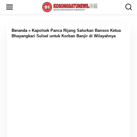
L
e
w
a
t
i
Beranda
»
Kapolsek Panca Rijang Salurkan Bansos Ketua
k
Bhayangkari Sulsel untuk Korban Banjir di Wilayahnya
e
k
o
n
t
e
n