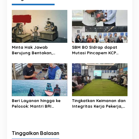
a
s
i
p
o
s
Minta Hak Jawab
SBM BO SIdrap dapat
Berujung Bentakan,
Mutasi Pincapem KCP
Oknum LSM ‘Pasang
Luwu: Pinca Dheny dan
Badan’ Soal Berita ‘Upeti’
Segenap Pekerja BRI
UPPKB Pallangga?
Adakan Perpisahan,
Berikan Doa Terbaik
Beri Layanan hingga ke
Tingkatkan Keimanan dan
Pelosok: Mantri BRI
Integritas Kerja Pekerja,
Hadirkan Akses KUR,
BRI BO Sidrap Gelar
Secercah Harapan Baru di
Pengajian Rutin
Pulau Terpencil
Tinggalkan Balasan