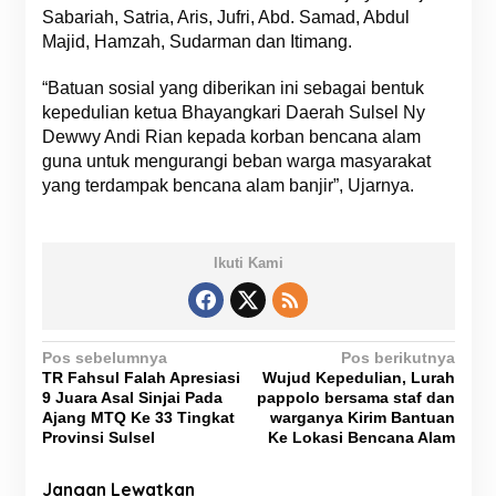
Sabariah, Satria, Aris, Jufri, Abd. Samad, Abdul
Majid, Hamzah, Sudarman dan Itimang.
“Batuan sosial yang diberikan ini sebagai bentuk
kepedulian ketua Bhayangkari Daerah Sulsel Ny
Dewwy Andi Rian kepada korban bencana alam
guna untuk mengurangi beban warga masyarakat
yang terdampak bencana alam banjir”, Ujarnya.
Ikuti Kami
N
Pos sebelumnya
Pos berikutnya
TR Fahsul Falah Apresiasi
Wujud Kepedulian, Lurah
a
9 Juara Asal Sinjai Pada
pappolo bersama staf dan
v
Ajang MTQ Ke 33 Tingkat
warganya Kirim Bantuan
Provinsi Sulsel
Ke Lokasi Bencana Alam
i
g
Jangan Lewatkan