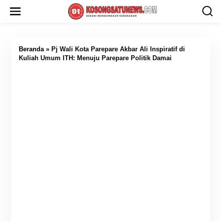
L
e
w
a
t
i
Beranda
»
Pj Wali Kota Parepare Akbar Ali Inspiratif di
k
Kuliah Umum ITH: Menuju Parepare Politik Damai
e
k
o
n
t
e
n