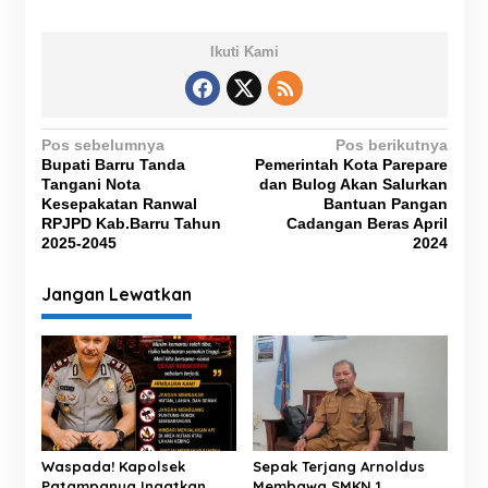
Ikuti Kami
N
Pos sebelumnya
Pos berikutnya
Bupati Barru Tanda
Pemerintah Kota Parepare
a
Tangani Nota
dan Bulog Akan Salurkan
v
Kesepakatan Ranwal
Bantuan Pangan
RPJPD Kab.Barru Tahun
Cadangan Beras April
i
2025-2045
2024
g
Jangan Lewatkan
a
s
i
p
o
s
Waspada! Kapolsek
Sepak Terjang Arnoldus
Patampanua Ingatkan
Membawa SMKN 1