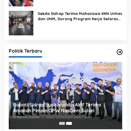
Sekda Sidrap Terima Mahasiswa KKN Unhas
dan UNM, Dorong Program Kerja Selaras
dengan Pembangunan Daerah
Politik Terbaru
Bupati Sidrap Syaharuddin Alrif Terima
Amanah Pimpin DPW NasDem Sulsel
Di Berita, Politik
|
Sabtu 24 Januari 2026, 1:10 PM