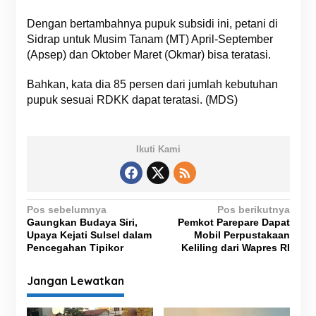
Dengan bertambahnya pupuk subsidi ini, petani di
Sidrap untuk Musim Tanam (MT) April-September
(Apsep) dan Oktober Maret (Okmar) bisa teratasi.
Bahkan, kata dia 85 persen dari jumlah kebutuhan
pupuk sesuai RDKK dapat teratasi. (MDS)
Ikuti Kami
N
Pos sebelumnya
Pos berikutnya
Gaungkan Budaya Siri,
Pemkot Parepare Dapat
a
Upaya Kejati Sulsel dalam
Mobil Perpustakaan
v
Pencegahan Tipikor
Keliling dari Wapres RI
i
Jangan Lewatkan
g
a