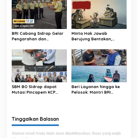
s
i
p
o
BRI Cabang Sidrap Gelar
Minta Hak Jawab
s
Pengarahan dan
Berujung Bentakan,
Pemeriksaan
Oknum LSM ‘Pasang
Perlengkapan Personel
Badan’ Soal Berita ‘Upeti’
Keamanan untuk Perkuat
UPPKB Pallangga?
Kesiapsiagaan Layanan
SBM BO SIdrap dapat
Beri Layanan hingga ke
Mutasi Pincapem KCP
Pelosok: Mantri BRI
Luwu: Pinca Dheny dan
Hadirkan Akses KUR,
Segenap Pekerja BRI
Secercah Harapan Baru di
Adakan Perpisahan,
Pulau Terpencil
Berikan Doa Terbaik
Tinggalkan Balasan
Alamat email Anda tidak akan dipublikasikan.
Ruas yang wajib