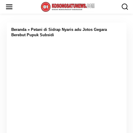
L
e
w
a
t
i
Beranda
»
Petani di Sidrap Nyaris adu Jotos Gegara
k
Berebut Pupuk Subsidi
e
k
o
n
t
e
n