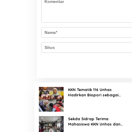
KKN Tematik 116 Unhas
Hadirkan Biopori sebagai
Solusi Resapan Air di Rijang
Pittu
Sekda Sidrap Terima
Mahasiswa KKN Unhas dan
UNM, Dorong Program Kerja