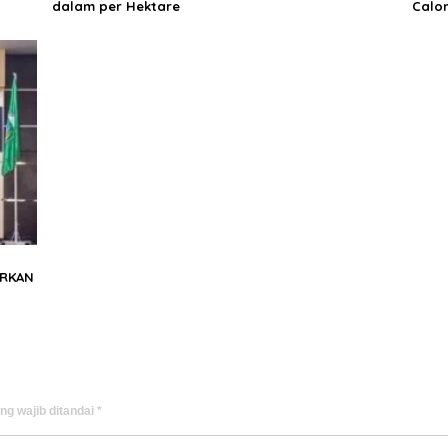
dalam per Hektare
Calon
ARKAN
ng wajib ditandai
*