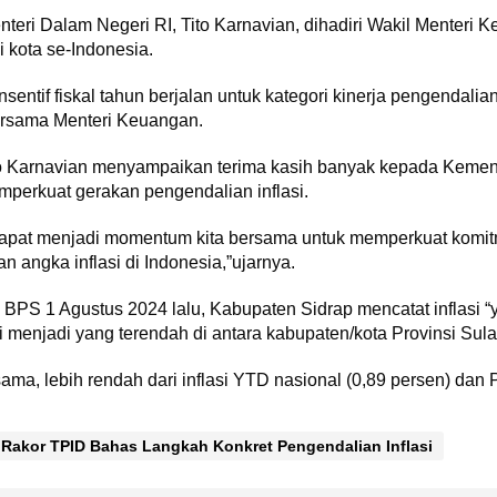
teri Dalam Negeri RI, Tito Karnavian, dihadiri Wakil Menteri K
i kota se-Indonesia.
entif fiskal tahun berjalan untuk kategori kinerja pengendalian
ersama Menteri Keuangan.
to Karnavian menyampaikan terima kasih banyak kepada Kement
perkuat gerakan pengendalian inflasi.
 dapat menjadi momentum kita bersama untuk memperkuat komit
angka inflasi di Indonesia,”ujarnya.
is BPS 1 Agustus 2024 lalu, Kabupaten Sidrap mencatat inflasi “
ni menjadi yang terendah di antara kabupaten/kota Provinsi Sul
a, lebih rendah dari inflasi YTD nasional (0,89 persen) dan Pr
al Rakor TPID Bahas Langkah Konkret Pengendalian Inflasi