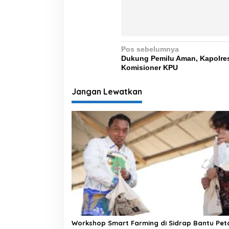
N
Pos sebelumnya
Dukung Pemilu Aman, Kapolres
a
Komisioner KPU
v
i
Jangan Lewatkan
g
a
s
i
p
o
s
Workshop Smart Farming di Sidrap Bantu Pet