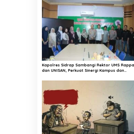
a
s
i
p
o
s
Kapolres Sidrap Sambangi Rektor UMS Rapp
dan UNISAN, Perkuat Sinergi Kampus dan
Kepolisian