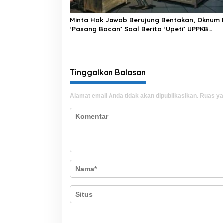
Minta Hak Jawab Berujung Bentakan, Oknum 
‘Pasang Badan’ Soal Berita ‘Upeti’ UPPKB
Pallangga?
Tinggalkan Balasan
Alamat email Anda tidak akan dipublikasikan.
Ruas ya