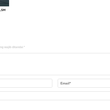
LSM
ng wajib ditandai
*