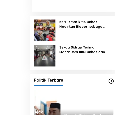
KKN Tematik 116 Unhas
Hadirkan Biopori sebagai
Solusi Resapan Air di Rijang
Pittu
Sekda Sidrap Terima
Mahasiswa KKN Unhas dan
UNM, Dorong Program Kerja
Selaras dengan Pembangunan
Daerah
Politik Terbaru
alu Ajak