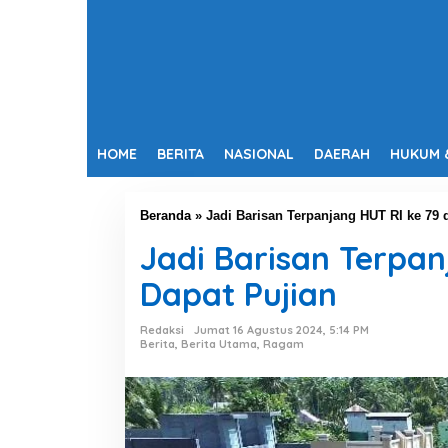
HOME
BERITA
NASIONAL
DAERAH
HUKUM 
Beranda
»
Jadi Barisan Terpanjang HUT RI ke 79 
Jadi Barisan Terpan
Dapat Pujian
Redaksi
Jumat 16 Agustus 2024, 5:14 PM
Berita
,
Berita Utama
,
Ragam