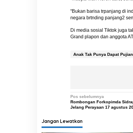
“Bukan barisa trpanjang di in
negara brtnding panjang2 sem
Di media sosial Tiktok juga t
Grand plapon dan anggota A
Anak Tak Punya Dapat Pujian
N
Pos sebelumnya
Rombongan Forkopimda Sidrap
a
Jelang Perayaan 17 agustus 2
v
i
Jangan Lewatkan
g