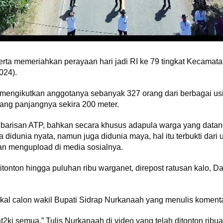
erta memeriahkan perayaan hari jadi RI ke 79 tingkat Kecamata
024).
mengikutkan anggotanya sebanyak 327 orang dari berbagai usi
yang panjangnya sekira 200 meter.
barisan ATP, bahkan secara khusus adapula warga yang datang
a didunia nyata, namun juga didunia maya, hal itu terbukti d
n mengupload di media sosialnya.
ditonton hingga puluhan ribu warganet, direpost ratusan kalo, 
akal calon wakil Bupati Sidrap Nurkanaah yang menulis komen
2ki semua,” Tulis Nurkanaah di video yang telah ditonton ribua