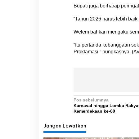
Bupati juga berharap pering
“Tahun 2026 harus lebih baik
Welem bahkan mengaku sempat
“Itu pertanda kebanggaan sek
Proklamasi,” pungkasnya. (Ay
N
Pos sebelumnya
Karnaval hingga Lomba Rakya
a
Kemerdekaan ke-80
v
i
Jangan Lewatkan
g