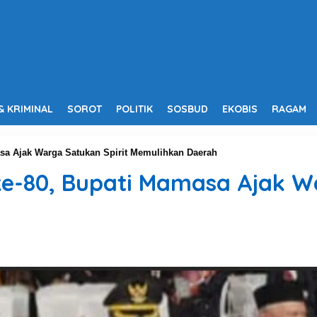
& KRIMINAL
SOROT
POLITIK
SOSBUD
EKOBIS
RAGAM
a Ajak Warga Satukan Spirit Memulihkan Daerah
-80, Bupati Mamasa Ajak Wa