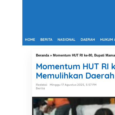
HOME
BERITA
NASIONAL
DAERAH
HUKUM 
Beranda
»
Momentum HUT RI ke-80, Bupati Mamas
Momentum HUT RI ke
Memulihkan Daerah
Redaksi
Minggu 17 Agustus 2025, 5:57 PM
Berita