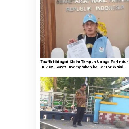
a
s
i
p
o
s
Taufik Hidayat Klaim Tempuh Upaya Perlindu
Hukum, Surat Disampaikan ke Kantor Wakil
Presiden