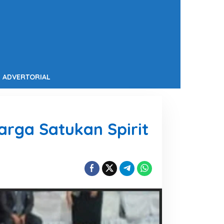
ADVERTORIAL
rga Satukan Spirit