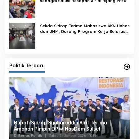
sebagai Solusi Resapan Air di Rijang Pittu
Sekda Sidrap Terima Mahasiswa KKN Unhas
dan UNM, Dorong Program Kerja Selaras
dengan Pembangunan Daerah
Politik Terbaru
Bupati Sidrap Syaharuddin Alrif Terima
Amanah Pimpin DPW NasDem Sulsel
Di Berita, Politik
|
Sabtu 24 Januari 2026, 1:10 PM