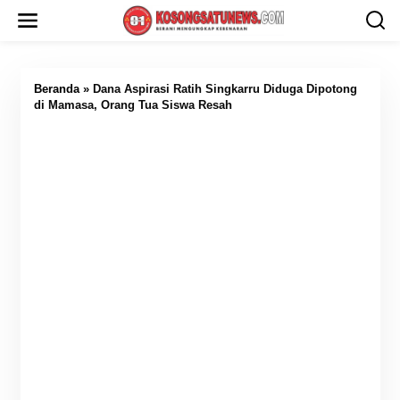
L
e
w
a
t
i
Beranda
»
Dana Aspirasi Ratih Singkarru Diduga Dipotong
k
di Mamasa, Orang Tua Siswa Resah
e
k
o
n
t
e
n