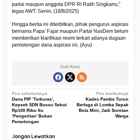
partai maupun anggota DPR RI Ratih Singkarru,”
tegas AWT. Senin, (18/8/2025)
Hingga berita ini diterbitkan, pihak pengurus aspirasi
bernama Papa’ Fajar maupun Partai NasDem belum
memberikan klarifikasi resmi terkait adanya dugaan
pemotongan dana aspirasi ini. (Ayu)
Ikuti Kami
N
Pos sebelumnya
Pos berikutnya
Dana PIP ‘Terkuras’,
Kades Pambe Turun
a
Kepsek SDN Bussu Sebut
Berlaga di Lomba Sepak
v
Rp100 Ribu Itu
Bola Mini, Jadi Sorotan
‘Pengertian’ Bukan
Warga
i
Pemotongan
g
Jangan Lewatkan
a