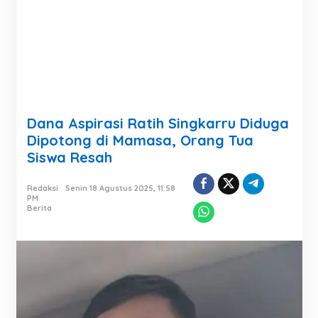
Dana Aspirasi Ratih Singkarru Diduga
Dipotong di Mamasa, Orang Tua
Siswa Resah
Redaksi
Senin 18 Agustus 2025, 11:58
PM
Berita