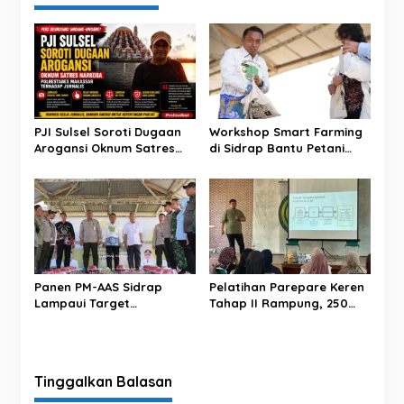
s
i
p
o
s
PJI Sulsel Soroti Dugaan
Workshop Smart Farming
Arogansi Oknum Satres
di Sidrap Bantu Petani
Narkoba Polrestabes
Kuasai Teknologi
Makassar terhadap
Pertanian Modern
Jurnalis Saat Peliputan
Panen PM-AAS Sidrap
Pelatihan Parepare Keren
Lampaui Target
Tahap II Rampung, 250
Produktivitas dalam per
Calon Pengusaha Baru
Hektare
Berhasil Dilatih Tahun 2026
Tinggalkan Balasan